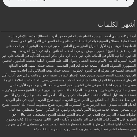
أشهر الكلمات
أبو البركات سيدي أحمد الدردير - للإمام عبد الحليم محمود
أقرب المسالك لمذهب الإمام مالك -
نسخة طيبة
اصطلاح الصوفية بالذكر
البسط التام نظم رسالة السيوطي
الثمرة البهية في أسماء
الصاحبة البدرية
الجزء الأول السراج المنير شرح الجامع الصغير في حديث البشير النذير
الحث على
العمل - فضيلة الشيخ / حسين معوض - رضي الله عنه
الحقائق الجلية في شرح الخريدة البهية
الذخيرة الماحية للآثام في الصلاة علي خير الأنام
الرد علي منكر الصيغة الكمالية في الصلاة علي خير
البرية
السيرة الذاتية - الامام محمد الحفنى رضوان الله عليه
السيرة الذاتية لفضيلة الدكتور / العجمي
الدمنهوري
السيوف الحداد - نسخة حديثة
العرائس القدسية - نسخة حديثة
المنهل العذب السائغ
النصيحة السنية في معرفة آداب كسوة الخلوتية - نسخة حديثة
بهجة السالكين في أحاديث سيد
العالمين لفضيلة الشيخ حسين صديق
تحفة الإخوان للدردير
تحفة الإخوان والخلان في بعض آداب أهل
العرفان
ترجمة مولانا العارف بالله الشيخ عبد الجواد المنسفيسى رضي الله عنه
ثبت العلامة الفهامة
سيدي - الدردير
حاشية الدسوقي علي الشرح الكبير لسيدي - أحمد الدردير- الجزء الأول
حاشي
سيدي - الدردير علي شرح الهدهدي
حد الحرابة
حلقات سيدى الدرير 1
حياة الشيخ مصطفي بكري -
نسخة حديثة
دليل السالك لمذهب الامام مالك في جميع العبادات و المعاملات و الميراث
رفع الالتباس
عن لفظ عدد كمال الله الشائع بين الناس
شرح الخريدة البهية
شرح الخريدة البهية في علم التوحيد
للإمام العلامة سيدي-أحمد الدردير
شرح المنظومة الدرديرية
شرح منظومة أسماء الله الحسنى
شرح
ورد السحر - نسخة حديثة
شروط الأمر بالمعروف والنهي عن المنكر - الشيخ مصطفي عبد العال
صلوات سيدى الدردير
فتح القدير في أحاديث البشير
فضيلة الشيخ / مصطفى عبد العال - حق
الطريق
قال الاستاذ
كتاب اللباب في البر والصلة والآداب - الجزء الثاني
مجموع به 11 كتاب
مجموع
فيه 4 كتب أولها قصائد في طريق الصوفية
مخطوطة بلغة المريد لسيدي مصطفي البكري
معرض
صور - فضيلة الشيخ عبد الرشيد صديق
ورد السحر
ورد السحر - نسخة حديثة