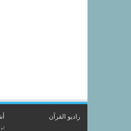
راديو القرآن
أش
أبو 