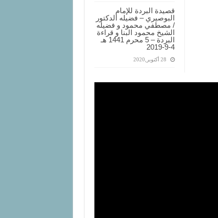
قصيدة البردة للإمام
البوصيري – فضيله الدكتور
/ مصطفي محمود و فضيله
الشيخ محمود البنا و قراءة
البردة – 5 محرم 1441 هـ
4-9-2019
28 أكتوبر,2020