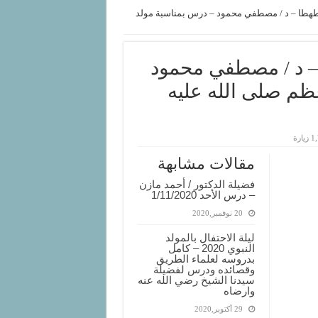
طهطا – د / مصطفي محمود – درس بمناسبة مولد
– د / مصطفي محمود
ظم صلى الله عليه
يارة
مقالات مشابهة
فضيلة الدكتور / أحمد مازن
– درس الأحد 1/11/2020
20 نوفمبر,2020
ليلة الاحتفال بالمولد
النبوي 2020 – كامل
بدروسه لعلماء الطريق
وقصائده ودرس لفضيلة
سيدنا الشيخ رضي الله عنه
وارضاه
29 أكتوبر,2020