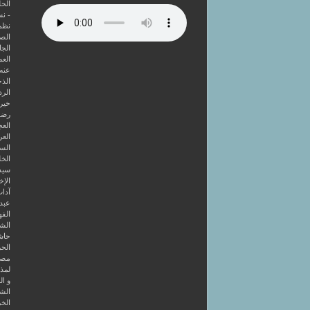
الحل
- ن
نظم
الصا
الجا
العم
عنه
الذخ
الرد
خير 
رضوا
الع
العر
السا
الخل
سيد
الإخ
آداب
عبد 
الفه
الشر
حاش
الحر
مصط
لمذه
و ال
الشا
الخر