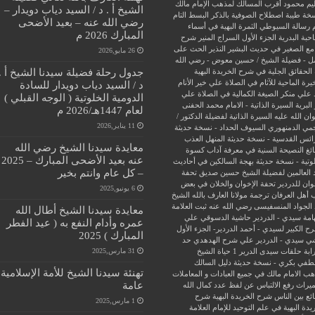
يم محمود
أقرب المسالك لمذهب الإمام مالك
الشيخ أ . د / السيد دياب دويدار –
سخة طيبة
اصطلاح الصوفية بالذكر
البسط التام
رضي الله عنه – بعيد الأضحى
 رسالة السيوطي
الثمرة البهية في أسماء
المبارك 2026 م
حبة البدرية
الجزء الأول السراج المنير شرح
مع الصغير في حديث البشير النذير
الحث على
26 مايو,2026
ل - فضيلة الشيخ / حسين معوض - رضي الله
جدول رحلة فضيلة سيدنا الشيخ أ .
الحقائق الجلية في شرح الخريدة البهية
يرة الماحية للآثام في الصلاة علي خير الأنام
د / السيد دياب دويدار للسادة
 علي منكر الصيغة الكمالية في الصلاة علي
الدومية الخلوتية ( الوجه القبلي )
البرية
السيرة الذاتية - الامام محمد الحفنى
لعام 1447هـ/2026 م
ن الله عليه
السيرة الذاتية لفضيلة الدكتور /
11 يناير,2026
جمي الدمنهوري
السيوف الحداد - نسخة حديثة
ائس القدسية - نسخة حديثة
المنهل العذب
معايدة سيدنا الشيخ رضي الله
ئغ
النصيحة السنية في معرفة آداب كسوة
عنه بعيد الأضحى المبارك – 2025
وتية - نسخة حديثة
بهجة السالكين في أحاديث
– كل عام وانتم بخير
 العالمين لفضيلة الشيخ حسين صديق
تحفة
وان للدردير
تحفة الإخوان والخلان في بعض
6 يونيو,2025
 أهل العرفان
ترجمة مولانا العارف بالله الشيخ
الجواد المنسفيسى رضي الله عنه
ثبت العلامة
معايدة سيدنا الشيخ أطال الله
امة سيدي - الدردير
حاشية الدسوقي علي
عمره وأدام النفع به ( عيد الفطر
ح الكبير لسيدي - أحمد الدردير- الجزء الأول
المبارك ) 2025
ي سيدي - الدردير علي شرح الهدهدي
حد
31 مارس,2025
ابة
حلقات سيدى الدرير 1
حياة الشيخ
في بكري - نسخة حديثة
دليل السالك
تهنئة سيدنا الشيخ للأمة الإسلامية
ب الامام مالك في جميع العبادات و المعاملات
عامة
ميراث
رفع الالتباس عن لفظ عدد كمال الله
ئع بين الناس
شرح الخريدة البهية
شرح
1 مارس,2025
يدة البهية في علم التوحيد للإمام العلامة