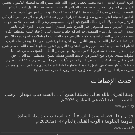
البرية
السيرة الذاتية - الامام محمد الحفنى رضوان الله عليه
السيرة الذاتية لفضيلة الدكتور / العجمي
الدمنهوري
السيوف الحداد - نسخة حديثة
العرائس القدسية - نسخة حديثة
المنهل العذب السائغ
النصيحة السنية في معرفة آداب كسوة الخلوتية - نسخة حديثة
بهجة السالكين في أحاديث سيد
العالمين لفضيلة الشيخ حسين صديق
تحفة الإخوان للدردير
تحفة الإخوان والخلان في بعض آداب أهل
العرفان
ترجمة مولانا العارف بالله الشيخ عبد الجواد المنسفيسى رضي الله عنه
ثبت العلامة الفهامة
سيدي - الدردير
حاشية الدسوقي علي الشرح الكبير لسيدي - أحمد الدردير- الجزء الأول
حاشي
سيدي - الدردير علي شرح الهدهدي
حد الحرابة
حلقات سيدى الدرير 1
حياة الشيخ مصطفي بكري -
نسخة حديثة
دليل السالك لمذهب الامام مالك في جميع العبادات و المعاملات و الميراث
رفع الالتباس
عن لفظ عدد كمال الله الشائع بين الناس
شرح الخريدة البهية
شرح الخريدة البهية في علم التوحيد
للإمام العلامة سيدي-أحمد الدردير
شرح المنظومة الدرديرية
شرح منظومة أسماء الله الحسنى
شرح
ورد السحر - نسخة حديثة
شروط الأمر بالمعروف والنهي عن المنكر - الشيخ مصطفي عبد العال
صلوات سيدى الدردير
فتح القدير في أحاديث البشير
فضيلة الشيخ / مصطفى عبد العال - حق
الطريق
قال الاستاذ
كتاب اللباب في البر والصلة والآداب - الجزء الثاني
مجموع به 11 كتاب
مجموع
فيه 4 كتب أولها قصائد في طريق الصوفية
مخطوطة بلغة المريد لسيدي مصطفي البكري
معرض
صور - فضيلة الشيخ عبد الرشيد صديق
ورد السحر
ورد السحر - نسخة حديثة
أحدث الإضافات
تهنئة العارف بالله تعالي فضيلة الشيخ أ . د / السيد دياب دويدار – رضي
الله عنه – بعيد الأضحى المبارك 2026 م
26 مايو,2026
جدول رحلة فضيلة سيدنا الشيخ أ . د / السيد دياب دويدار للسادة
الدومية الخلوتية ( الوجه القبلي ) لعام 1447هـ/2026 م
11 يناير,2026