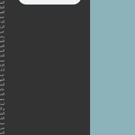
الصا
الجا
العم
عنه
الذخ
الرد
خير 
رضوا
الع
العر
السا
الخل
سيد
الإخ
آداب
عبد 
الفه
الشر
حاش
الحر
مصط
لمذه
و ال
الشا
الخر
سيد
شرح
الس