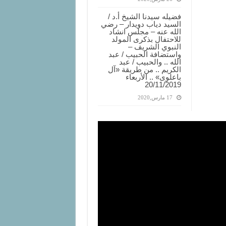
فضيله سيدنا الشيخ أ.د /
السيد دياب دويدار – رضي
الله عنه – مجلس انشاد
للاحتفال بذكرى المولد
النبوي الشريف –
واستضافة الحبيب / عبد
الله .. والحبيب / عبد
الكريم .. من طريقة «آل
باعلوى» .. الأربعاء
20/11/2019
17 مارس,2020