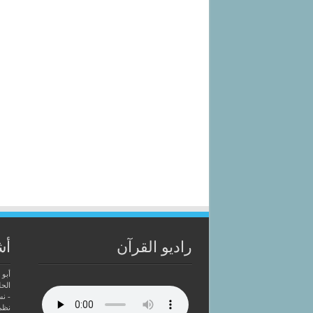
راديو القرآن
أش
أبو 
الحل
- ن
نظم