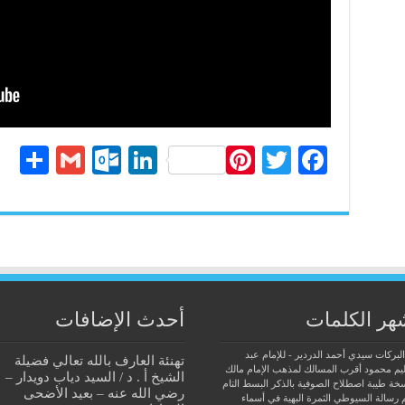
S
G
O
Li
Pi
T
Fa
ha
m
ut
nk
nt
wi
ce
re
ail
lo
ed
er
tte
bo
ok
In
es
r
ok
.c
t
o
هر الكلمات
أحدث الإضافات
m
البركات سيدي أحمد الدردير - للإمام عبد
تهنئة العارف بالله تعالي فضيلة
يم محمود
أقرب المسالك لمذهب الإمام مالك
الشيخ أ . د / السيد دياب دويدار –
سخة طيبة
اصطلاح الصوفية بالذكر
البسط التام
رضي الله عنه – بعيد الأضحى
 رسالة السيوطي
الثمرة البهية في أسماء