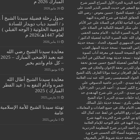
المبارك 2026 م
حبة البدرية
الجزء الأول السراج المنير شرح
مع الصغير في حديث البشير النذير
الحث على
26 مايو,2026
ل - فضيلة الشيخ / حسين معوض - رضي الله
جدول رحلة فضيلة سيدنا الشيخ أ .
الحقائق الجلية في شرح الخريدة البهية
يرة الماحية للآثام في الصلاة علي خير الأنام
د / السيد دياب دويدار للسادة
 علي منكر الصيغة الكمالية في الصلاة علي
الدومية الخلوتية ( الوجه القبلي )
البرية
السيرة الذاتية - الامام محمد الحفنى
لعام 1447هـ/2026 م
ن الله عليه
السيرة الذاتية لفضيلة الدكتور /
11 يناير,2026
جمي الدمنهوري
السيوف الحداد - نسخة حديثة
ائس القدسية - نسخة حديثة
المنهل العذب
معايدة سيدنا الشيخ رضي الله
ئغ
النصيحة السنية في معرفة آداب كسوة
عنه بعيد الأضحى المبارك – 2025
وتية - نسخة حديثة
بهجة السالكين في أحاديث
– كل عام وانتم بخير
 العالمين لفضيلة الشيخ حسين صديق
تحفة
وان للدردير
تحفة الإخوان والخلان في بعض
6 يونيو,2025
 أهل العرفان
ترجمة مولانا العارف بالله الشيخ
الجواد المنسفيسى رضي الله عنه
ثبت العلامة
معايدة سيدنا الشيخ أطال الله
امة سيدي - الدردير
حاشية الدسوقي علي
عمره وأدام النفع به ( عيد الفطر
ح الكبير لسيدي - أحمد الدردير- الجزء الأول
المبارك ) 2025
ي سيدي - الدردير علي شرح الهدهدي
حد
31 مارس,2025
ابة
حلقات سيدى الدرير 1
حياة الشيخ
في بكري - نسخة حديثة
دليل السالك
تهنئة سيدنا الشيخ للأمة الإسلامية
ب الامام مالك في جميع العبادات و المعاملات
عامة
ميراث
رفع الالتباس عن لفظ عدد كمال الله
ئع بين الناس
شرح الخريدة البهية
شرح
1 مارس,2025
يدة البهية في علم التوحيد للإمام العلامة
ي-أحمد الدردير
شرح المنظومة الدرديرية
 منظومة أسماء الله الحسنى
شرح ورد
حر - نسخة حديثة
شروط الأمر بالمعروف