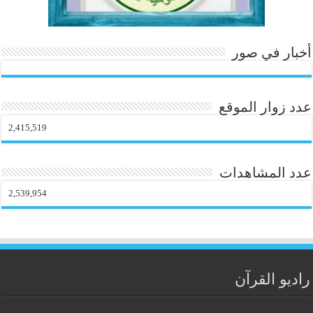
أخبار في صور
عدد زوار الموقع
2,415,519
عدد المشاهدات
2,539,954
راديو القرآن