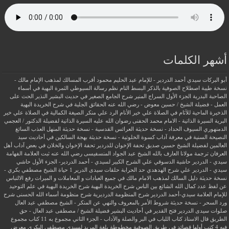
أشهر الكلمات
أبو البركات سيدي أحمد الدردير - للإمام عبد الحليم محمود
أقرب المسالك لمذهب الإمام مالك -
نسخة طيبة
اصطلاح الصوفية بالذكر
البسط التام نظم رسالة السيوطي
الثمرة البهية في أسماء
الصاحبة البدرية
الجزء الأول السراج المنير شرح الجامع الصغير في حديث البشير النذير
الحث على
العمل - فضيلة الشيخ / حسين معوض - رضي الله عنه
الحقائق الجلية في شرح الخريدة البهية
الذخيرة الماحية للآثام في الصلاة علي خير الأنام
الرد علي منكر الصيغة الكمالية في الصلاة علي خير
البرية
السيرة الذاتية - الامام محمد الحفنى رضوان الله عليه
السيرة الذاتية لفضيلة الدكتور / العجمي
الدمنهوري
السيوف الحداد - نسخة حديثة
العرائس القدسية - نسخة حديثة
المنهل العذب السائغ
النصيحة السنية في معرفة آداب كسوة الخلوتية - نسخة حديثة
بهجة السالكين في أحاديث سيد
العالمين لفضيلة الشيخ حسين صديق
تحفة الإخوان للدردير
تحفة الإخوان والخلان في بعض آداب أهل
العرفان
ترجمة مولانا العارف بالله الشيخ عبد الجواد المنسفيسى رضي الله عنه
ثبت العلامة الفهامة
سيدي - الدردير
حاشية الدسوقي علي الشرح الكبير لسيدي - أحمد الدردير- الجزء الأول
حاشي
سيدي - الدردير علي شرح الهدهدي
حد الحرابة
حلقات سيدى الدرير 1
حياة الشيخ مصطفي بكري -
نسخة حديثة
دليل السالك لمذهب الامام مالك في جميع العبادات و المعاملات و الميراث
رفع الالتباس
عن لفظ عدد كمال الله الشائع بين الناس
شرح الخريدة البهية
شرح الخريدة البهية في علم التوحيد
للإمام العلامة سيدي-أحمد الدردير
شرح المنظومة الدرديرية
شرح منظومة أسماء الله الحسنى
شرح
ورد السحر - نسخة حديثة
شروط الأمر بالمعروف والنهي عن المنكر - الشيخ مصطفي عبد العال
صلوات سيدى الدردير
فتح القدير في أحاديث البشير
فضيلة الشيخ / مصطفى عبد العال - حق
الطريق
قال الاستاذ
كتاب اللباب في البر والصلة والآداب - الجزء الثاني
مجموع به 11 كتاب
مجموع
فيه 4 كتب أولها قصائد في طريق الصوفية
مخطوطة بلغة المريد لسيدي مصطفي البكري
معرض