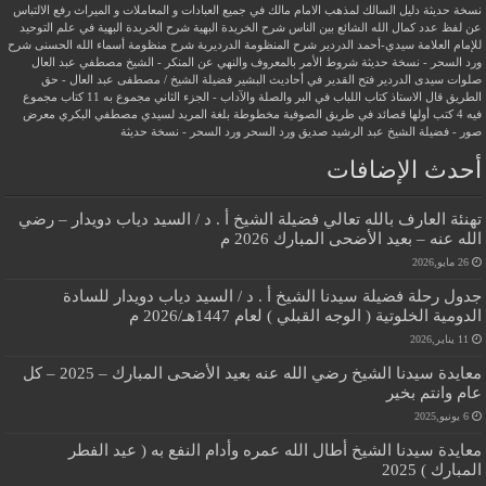
نسخة حديثة
دليل السالك لمذهب الامام مالك في جميع العبادات و المعاملات و الميراث
رفع الالتباس
عن لفظ عدد كمال الله الشائع بين الناس
شرح الخريدة البهية
شرح الخريدة البهية في علم التوحيد
للإمام العلامة سيدي-أحمد الدردير
شرح المنظومة الدرديرية
شرح منظومة أسماء الله الحسنى
شرح
ورد السحر - نسخة حديثة
شروط الأمر بالمعروف والنهي عن المنكر - الشيخ مصطفي عبد العال
صلوات سيدى الدردير
فتح القدير في أحاديث البشير
فضيلة الشيخ / مصطفى عبد العال - حق
الطريق
قال الاستاذ
كتاب اللباب في البر والصلة والآداب - الجزء الثاني
مجموع به 11 كتاب
مجموع
فيه 4 كتب أولها قصائد في طريق الصوفية
مخطوطة بلغة المريد لسيدي مصطفي البكري
معرض
صور - فضيلة الشيخ عبد الرشيد صديق
ورد السحر
ورد السحر - نسخة حديثة
أحدث الإضافات
تهنئة العارف بالله تعالي فضيلة الشيخ أ . د / السيد دياب دويدار – رضي
الله عنه – بعيد الأضحى المبارك 2026 م
26 مايو,2026
جدول رحلة فضيلة سيدنا الشيخ أ . د / السيد دياب دويدار للسادة
الدومية الخلوتية ( الوجه القبلي ) لعام 1447هـ/2026 م
11 يناير,2026
معايدة سيدنا الشيخ رضي الله عنه بعيد الأضحى المبارك – 2025 – كل
عام وانتم بخير
6 يونيو,2025
معايدة سيدنا الشيخ أطال الله عمره وأدام النفع به ( عيد الفطر
المبارك ) 2025