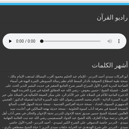
راديو القرآن
أشهر الكلمات
أبو البركات سيدي أحمد الدردير - للإمام عبد الحليم محمود
أقرب المسالك لمذهب الإمام مالك -
نسخة طيبة
اصطلاح الصوفية بالذكر
البسط التام نظم رسالة السيوطي
الثمرة البهية في أسماء
الصاحبة البدرية
الجزء الأول السراج المنير شرح الجامع الصغير في حديث البشير النذير
الحث على
العمل - فضيلة الشيخ / حسين معوض - رضي الله عنه
الحقائق الجلية في شرح الخريدة البهية
الذخيرة الماحية للآثام في الصلاة علي خير الأنام
الرد علي منكر الصيغة الكمالية في الصلاة علي خير
البرية
السيرة الذاتية - الامام محمد الحفنى رضوان الله عليه
السيرة الذاتية لفضيلة الدكتور / العجمي
الدمنهوري
السيوف الحداد - نسخة حديثة
العرائس القدسية - نسخة حديثة
المنهل العذب السائغ
النصيحة السنية في معرفة آداب كسوة الخلوتية - نسخة حديثة
بهجة السالكين في أحاديث سيد
العالمين لفضيلة الشيخ حسين صديق
تحفة الإخوان للدردير
تحفة الإخوان والخلان في بعض آداب أهل
العرفان
ترجمة مولانا العارف بالله الشيخ عبد الجواد المنسفيسى رضي الله عنه
ثبت العلامة الفهامة
سيدي - الدردير
حاشية الدسوقي علي الشرح الكبير لسيدي - أحمد الدردير- الجزء الأول
حاشي
سيدي - الدردير علي شرح الهدهدي
حد الحرابة
حلقات سيدى الدرير 1
حياة الشيخ مصطفي بكري -