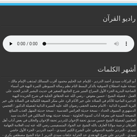
راديو القرآن
أشهر الكلمات
أبو البركات سيدي أحمد الدردير - للإمام عبد الحليم محمود
أقرب المسالك لمذهب الإمام مالك -
نسخة طيبة
اصطلاح الصوفية بالذكر
البسط التام نظم رسالة السيوطي
الثمرة البهية في أسماء
الصاحبة البدرية
الجزء الأول السراج المنير شرح الجامع الصغير في حديث البشير النذير
الحث على
العمل - فضيلة الشيخ / حسين معوض - رضي الله عنه
الحقائق الجلية في شرح الخريدة البهية
الذخيرة الماحية للآثام في الصلاة علي خير الأنام
الرد علي منكر الصيغة الكمالية في الصلاة علي خير
البرية
السيرة الذاتية - الامام محمد الحفنى رضوان الله عليه
السيرة الذاتية لفضيلة الدكتور / العجمي
الدمنهوري
السيوف الحداد - نسخة حديثة
العرائس القدسية - نسخة حديثة
المنهل العذب السائغ
النصيحة السنية في معرفة آداب كسوة الخلوتية - نسخة حديثة
بهجة السالكين في أحاديث سيد
العالمين لفضيلة الشيخ حسين صديق
تحفة الإخوان للدردير
تحفة الإخوان والخلان في بعض آداب أهل
العرفان
ترجمة مولانا العارف بالله الشيخ عبد الجواد المنسفيسى رضي الله عنه
ثبت العلامة الفهامة
سيدي - الدردير
حاشية الدسوقي علي الشرح الكبير لسيدي - أحمد الدردير- الجزء الأول
حاشي
سيدي - الدردير علي شرح الهدهدي
حد الحرابة
حلقات سيدى الدرير 1
حياة الشيخ مصطفي بكري -