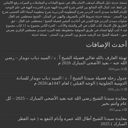
نسخة حديثة
دليل السالك لمذهب الامام مالك في جميع العبادات و المعاملات و الميراث
رفع الالتباس
عن لفظ عدد كمال الله الشائع بين الناس
شرح الخريدة البهية
شرح الخريدة البهية في علم التوحيد
للإمام العلامة سيدي-أحمد الدردير
شرح المنظومة الدرديرية
شرح منظومة أسماء الله الحسنى
شرح
ورد السحر - نسخة حديثة
شروط الأمر بالمعروف والنهي عن المنكر - الشيخ مصطفي عبد العال
صلوات سيدى الدردير
فتح القدير في أحاديث البشير
فضيلة الشيخ / مصطفى عبد العال - حق
الطريق
قال الاستاذ
كتاب اللباب في البر والصلة والآداب - الجزء الثاني
مجموع به 11 كتاب
مجموع
فيه 4 كتب أولها قصائد في طريق الصوفية
مخطوطة بلغة المريد لسيدي مصطفي البكري
معرض
صور - فضيلة الشيخ عبد الرشيد صديق
ورد السحر
ورد السحر - نسخة حديثة
أحدث الإضافات
تهنئة العارف بالله تعالي فضيلة الشيخ أ . د / السيد دياب دويدار – رضي
الله عنه – بعيد الأضحى المبارك 2026 م
26 مايو,2026
جدول رحلة فضيلة سيدنا الشيخ أ . د / السيد دياب دويدار للسادة
الدومية الخلوتية ( الوجه القبلي ) لعام 1447هـ/2026 م
11 يناير,2026
معايدة سيدنا الشيخ رضي الله عنه بعيد الأضحى المبارك – 2025 – كل
عام وانتم بخير
6 يونيو,2025
معايدة سيدنا الشيخ أطال الله عمره وأدام النفع به ( عيد الفطر
المبارك ) 2025