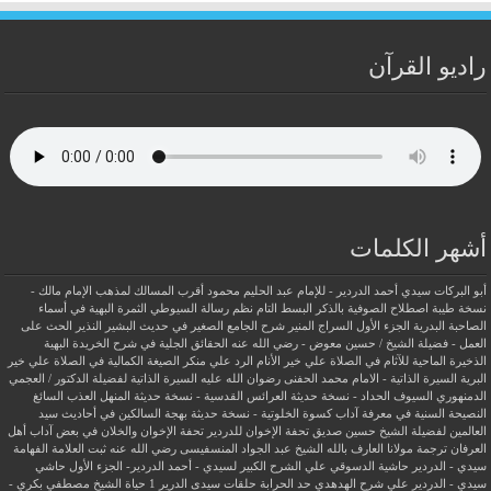
راديو القرآن
أشهر الكلمات
أبو البركات سيدي أحمد الدردير - للإمام عبد الحليم محمود
أقرب المسالك لمذهب الإمام مالك -
نسخة طيبة
اصطلاح الصوفية بالذكر
البسط التام نظم رسالة السيوطي
الثمرة البهية في أسماء
الصاحبة البدرية
الجزء الأول السراج المنير شرح الجامع الصغير في حديث البشير النذير
الحث على
العمل - فضيلة الشيخ / حسين معوض - رضي الله عنه
الحقائق الجلية في شرح الخريدة البهية
الذخيرة الماحية للآثام في الصلاة علي خير الأنام
الرد علي منكر الصيغة الكمالية في الصلاة علي خير
البرية
السيرة الذاتية - الامام محمد الحفنى رضوان الله عليه
السيرة الذاتية لفضيلة الدكتور / العجمي
الدمنهوري
السيوف الحداد - نسخة حديثة
العرائس القدسية - نسخة حديثة
المنهل العذب السائغ
النصيحة السنية في معرفة آداب كسوة الخلوتية - نسخة حديثة
بهجة السالكين في أحاديث سيد
العالمين لفضيلة الشيخ حسين صديق
تحفة الإخوان للدردير
تحفة الإخوان والخلان في بعض آداب أهل
العرفان
ترجمة مولانا العارف بالله الشيخ عبد الجواد المنسفيسى رضي الله عنه
ثبت العلامة الفهامة
سيدي - الدردير
حاشية الدسوقي علي الشرح الكبير لسيدي - أحمد الدردير- الجزء الأول
حاشي
سيدي - الدردير علي شرح الهدهدي
حد الحرابة
حلقات سيدى الدرير 1
حياة الشيخ مصطفي بكري -