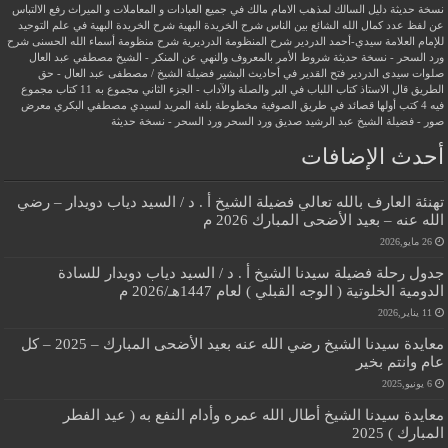
نسخة حديثة
دليل السالك لمذهب الامام مالك في جميع العبادات و المعاملات و الميراث
رفع الالتباس
عن لفظ عدد كمال الله الشائع بين الناس
شرح الخريدة البهية
شرح الخريدة البهية في علم التوحيد
للإمام العلامة سيدي-أحمد الدردير
شرح المنظومة الدرديرية
شرح منظومة أسماء الله الحسنى
شرح
ورد السحر - نسخة حديثة
شروط الأمر بالمعروف والنهي عن المنكر - الشيخ مصطفي عبد العال
صلوات سيدى الدردير
فتح القدير في أحاديث البشير
فضيلة الشيخ / مصطفى عبد العال - حق
الطريق
قال الاستاذ
كتاب اللباب في البر والصلة والآداب - الجزء الثاني
مجموع به 11 كتاب
مجموع
فيه 4 كتب أولها قصائد في طريق الصوفية
مخطوطة بلغة المريد لسيدي مصطفي البكري
معرض
صور - فضيلة الشيخ عبد الرشيد صديق
ورد السحر
ورد السحر - نسخة حديثة
أحدث الإضافات
تهنئة العارف بالله تعالي فضيلة الشيخ أ . د / السيد دياب دويدار – رضي
الله عنه – بعيد الأضحى المبارك 2026 م
26 مايو,2026
جدول رحلة فضيلة سيدنا الشيخ أ . د / السيد دياب دويدار للسادة
الدومية الخلوتية ( الوجه القبلي ) لعام 1447هـ/2026 م
11 يناير,2026
معايدة سيدنا الشيخ رضي الله عنه بعيد الأضحى المبارك – 2025 – كل
عام وانتم بخير
6 يونيو,2025
معايدة سيدنا الشيخ أطال الله عمره وأدام النفع به ( عيد الفطر
المبارك ) 2025