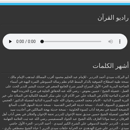
راديو القرآن
أشهر الكلمات
أبو البركات سيدي أحمد الدردير - للإمام عبد الحليم محمود
أقرب المسالك لمذهب الإمام مالك -
نسخة طيبة
اصطلاح الصوفية بالذكر
البسط التام نظم رسالة السيوطي
الثمرة البهية في أسماء
الصاحبة البدرية
الجزء الأول السراج المنير شرح الجامع الصغير في حديث البشير النذير
الحث على
العمل - فضيلة الشيخ / حسين معوض - رضي الله عنه
الحقائق الجلية في شرح الخريدة البهية
الذخيرة الماحية للآثام في الصلاة علي خير الأنام
الرد علي منكر الصيغة الكمالية في الصلاة علي خير
البرية
السيرة الذاتية - الامام محمد الحفنى رضوان الله عليه
السيرة الذاتية لفضيلة الدكتور / العجمي
الدمنهوري
السيوف الحداد - نسخة حديثة
العرائس القدسية - نسخة حديثة
المنهل العذب السائغ
النصيحة السنية في معرفة آداب كسوة الخلوتية - نسخة حديثة
بهجة السالكين في أحاديث سيد
العالمين لفضيلة الشيخ حسين صديق
تحفة الإخوان للدردير
تحفة الإخوان والخلان في بعض آداب أهل
العرفان
ترجمة مولانا العارف بالله الشيخ عبد الجواد المنسفيسى رضي الله عنه
ثبت العلامة الفهامة
سيدي - الدردير
حاشية الدسوقي علي الشرح الكبير لسيدي - أحمد الدردير- الجزء الأول
حاشي
سيدي - الدردير علي شرح الهدهدي
حد الحرابة
حلقات سيدى الدرير 1
حياة الشيخ مصطفي بكري -