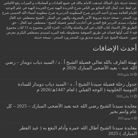
نسخة حديثة
دليل السالك لمذهب الامام مالك في جميع العبادات و المعاملات و الميراث
رفع الالتباس
عن لفظ عدد كمال الله الشائع بين الناس
شرح الخريدة البهية
شرح الخريدة البهية في علم التوحيد
للإمام العلامة سيدي-أحمد الدردير
شرح المنظومة الدرديرية
شرح منظومة أسماء الله الحسنى
شرح
ورد السحر - نسخة حديثة
شروط الأمر بالمعروف والنهي عن المنكر - الشيخ مصطفي عبد العال
صلوات سيدى الدردير
فتح القدير في أحاديث البشير
فضيلة الشيخ / مصطفى عبد العال - حق
الطريق
قال الاستاذ
كتاب اللباب في البر والصلة والآداب - الجزء الثاني
مجموع به 11 كتاب
مجموع
فيه 4 كتب أولها قصائد في طريق الصوفية
مخطوطة بلغة المريد لسيدي مصطفي البكري
معرض
صور - فضيلة الشيخ عبد الرشيد صديق
ورد السحر
ورد السحر - نسخة حديثة
أحدث الإضافات
تهنئة العارف بالله تعالي فضيلة الشيخ أ . د / السيد دياب دويدار – رضي
الله عنه – بعيد الأضحى المبارك 2026 م
26 مايو,2026
جدول رحلة فضيلة سيدنا الشيخ أ . د / السيد دياب دويدار للسادة
الدومية الخلوتية ( الوجه القبلي ) لعام 1447هـ/2026 م
11 يناير,2026
معايدة سيدنا الشيخ رضي الله عنه بعيد الأضحى المبارك – 2025 – كل
عام وانتم بخير
6 يونيو,2025
معايدة سيدنا الشيخ أطال الله عمره وأدام النفع به ( عيد الفطر
المبارك ) 2025