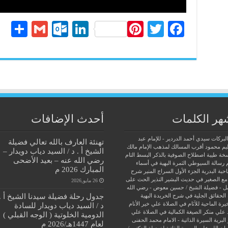
S
G
O
Li
Pi
T
Fa
ha
m
ut
nk
nt
wi
ce
re
ail
lo
ed
er
tte
bo
ok
In
es
r
ok
.c
t
o
هر الكلمات
أحدث الإضافات
m
البركات سيدي أحمد الدردير - للإمام عبد
تهنئة العارف بالله تعالي فضيلة
يم محمود
أقرب المسالك لمذهب الإمام مالك
الشيخ أ . د / السيد دياب دويدار –
سخة طيبة
اصطلاح الصوفية بالذكر
البسط التام
رضي الله عنه – بعيد الأضحى
 رسالة السيوطي
الثمرة البهية في أسماء
المبارك 2026 م
حبة البدرية
الجزء الأول السراج المنير شرح
مع الصغير في حديث البشير النذير
الحث على
26 مايو,2026
ل - فضيلة الشيخ / حسين معوض - رضي الله
جدول رحلة فضيلة سيدنا الشيخ أ .
الحقائق الجلية في شرح الخريدة البهية
يرة الماحية للآثام في الصلاة علي خير الأنام
د / السيد دياب دويدار للسادة
 علي منكر الصيغة الكمالية في الصلاة علي
الدومية الخلوتية ( الوجه القبلي )
البرية
السيرة الذاتية - الامام محمد الحفنى
لعام 1447هـ/2026 م