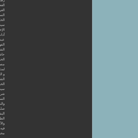
رضوا
الع
العر
السا
الخل
سيد
الإخ
آداب
عبد 
الفه
الشر
حاش
الحر
مصط
لمذه
و ال
الشا
الخر
سيد
شرح
الس
والن
صلو
البش
الط
والآ
فيه 4 كتب أولها قصائد في طريق الصو
مخط