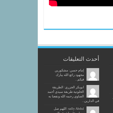
أحدث التعليقات
إمام حسن: مشكورين
مجهود رائع الله يبارك
فيكم...
ابوبكر الجزري: الطريقة
الخلوتية طريقة سيدي أحمد
الصاوي رحمه الله ونفعنا به
في الدارين...
sally Abdul: اللهم صل