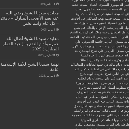
ن الله عليه
السيرة الذاتية لفضيلة الدكتور /
11 يناير,2026
جمي الدمنهوري
السيوف الحداد - نسخة حديثة
ائس القدسية - نسخة حديثة
المنهل العذب
معايدة سيدنا الشيخ رضي الله
ئغ
النصيحة السنية في معرفة آداب كسوة
عنه بعيد الأضحى المبارك – 2025
وتية - نسخة حديثة
بهجة السالكين في أحاديث
– كل عام وانتم بخير
 العالمين لفضيلة الشيخ حسين صديق
تحفة
وان للدردير
تحفة الإخوان والخلان في بعض
6 يونيو,2025
 أهل العرفان
ترجمة مولانا العارف بالله الشيخ
الجواد المنسفيسى رضي الله عنه
ثبت العلامة
معايدة سيدنا الشيخ أطال الله
امة سيدي - الدردير
حاشية الدسوقي علي
عمره وأدام النفع به ( عيد الفطر
ح الكبير لسيدي - أحمد الدردير- الجزء الأول
المبارك ) 2025
ي سيدي - الدردير علي شرح الهدهدي
حد
31 مارس,2025
ابة
حلقات سيدى الدرير 1
حياة الشيخ
في بكري - نسخة حديثة
دليل السالك
تهنئة سيدنا الشيخ للأمة الإسلامية
ب الامام مالك في جميع العبادات و المعاملات
عامة
ميراث
رفع الالتباس عن لفظ عدد كمال الله
ئع بين الناس
شرح الخريدة البهية
شرح
1 مارس,2025
يدة البهية في علم التوحيد للإمام العلامة
ي-أحمد الدردير
شرح المنظومة الدرديرية
 منظومة أسماء الله الحسنى
شرح ورد
حر - نسخة حديثة
شروط الأمر بالمعروف
هي عن المنكر - الشيخ مصطفي عبد العال
ات سيدى الدردير
فتح القدير في أحاديث
ير
فضيلة الشيخ / مصطفى عبد العال - حق
ريق
قال الاستاذ
كتاب اللباب في البر والصلة
داب - الجزء الثاني
مجموع به 11 كتاب
مجموع
فية
وطة بلغة المريد لسيدي مصطفي البكري