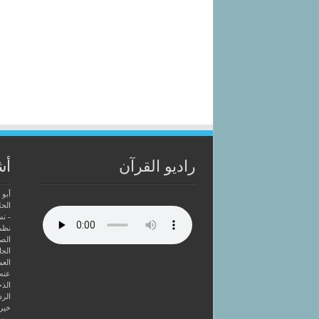
راديو القرآن
أش
أبو 
الحل
- ن
نظم
الصا
الجا
العم
عنه
الذخ
الرد
خير 