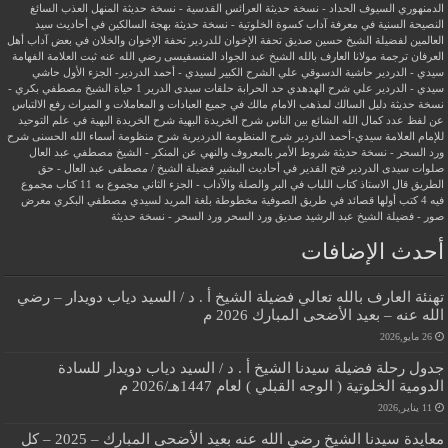
الدمنهوري
السيوف الحداد - نسخة حديثة
العرائس القدسية - نسخة حديثة
المنهل العذب السائغ
النصيحة السنية في معرفة آداب كسوة الخلوتية - نسخة حديثة
بهجة السالكين في أحاديث سيد
العالمين لفضيلة الشيخ حسين صديق
تحفة الإخوان للدردير
تحفة الإخوان والخلان في بعض آداب أهل
العرفان
ترجمة مولانا العارف بالله الشيخ عبد الجواد المنسفيسى رضي الله عنه
ثبت العلامة الفهامة
سيدي - الدردير
حاشية الدسوقي علي الشرح الكبير لسيدي - أحمد الدردير- الجزء الأول
حاشي
سيدي - الدردير علي شرح الهدهدي
حد الحرابة
حلقات سيدى الدرير 1
حياة الشيخ مصطفي بكري -
نسخة حديثة
دليل السالك لمذهب الامام مالك في جميع العبادات و المعاملات و الميراث
رفع الالتباس
عن لفظ عدد كمال الله الشائع بين الناس
شرح الخريدة البهية
شرح الخريدة البهية في علم التوحيد
للإمام العلامة سيدي-أحمد الدردير
شرح المنظومة الدرديرية
شرح منظومة أسماء الله الحسنى
شرح
ورد السحر - نسخة حديثة
شروط الأمر بالمعروف والنهي عن المنكر - الشيخ مصطفي عبد العال
صلوات سيدى الدردير
فتح القدير في أحاديث البشير
فضيلة الشيخ / مصطفى عبد العال - حق
الطريق
قال الاستاذ
كتاب اللباب في البر والصلة والآداب - الجزء الثاني
مجموع به 11 كتاب
مجموع
فيه 4 كتب أولها قصائد في طريق الصوفية
مخطوطة بلغة المريد لسيدي مصطفي البكري
معرض
صور - فضيلة الشيخ عبد الرشيد صديق
ورد السحر
ورد السحر - نسخة حديثة
أحدث الإضافات
تهنئة العارف بالله تعالي فضيلة الشيخ أ . د / السيد دياب دويدار – رضي
الله عنه – بعيد الأضحى المبارك 2026 م
26 مايو,2026
جدول رحلة فضيلة سيدنا الشيخ أ . د / السيد دياب دويدار للسادة
الدومية الخلوتية ( الوجه القبلي ) لعام 1447هـ/2026 م
11 يناير,2026
معايدة سيدنا الشيخ رضي الله عنه بعيد الأضحى المبارك – 2025 – كل