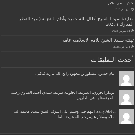
عام وانتم بخير
6 يونيو,2025
معايدة سيدنا الشيخ أطال الله عمره وأدام النفع به ( عيد الفطر
المبارك ) 2025
31 مارس,2025
تهنئة سيدنا الشيخ للأمة الإسلامية عامة
1 مارس,2025
أحدث التعليقات
إمام حسن: مشكورين مجهود رائع الله يبارك فيكم...
ابوبكر الجزري: الطريقة الخلوتية طريقة سيدي أحمد الصاوي رحمه
الله ونفعنا به في الدارين...
sally Abdul: اللهم صل وسلم على اشرف النيين سيدنا محمد الف
صلاة وسلام عليه رحم الله شيخنا الفا...