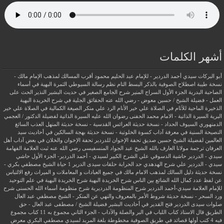
أشهر الكلمات
أبو البركات سيدي أحمد الدردير - للإمام عبد الحليم محمود
أقرب المسالك لمذهب الإمام مالك -
نسخة طيبة
اصطلاح الصوفية بالذكر
البسط التام نظم رسالة السيوطي
الثمرة البهية في أسماء
الصاحبة البدرية
الجزء الأول السراج المنير شرح الجامع الصغير في حديث البشير النذير
الحث على
العمل - فضيلة الشيخ / حسين معوض - رضي الله عنه
الحقائق الجلية في شرح الخريدة البهية
الذخيرة الماحية للآثام في الصلاة علي خير الأنام
الرد علي منكر الصيغة الكمالية في الصلاة علي خير
البرية
السيرة الذاتية - الامام محمد الحفنى رضوان الله عليه
السيرة الذاتية لفضيلة الدكتور / العجمي
الدمنهوري
السيوف الحداد - نسخة حديثة
العرائس القدسية - نسخة حديثة
المنهل العذب السائغ
النصيحة السنية في معرفة آداب كسوة الخلوتية - نسخة حديثة
بهجة السالكين في أحاديث سيد
العالمين لفضيلة الشيخ حسين صديق
تحفة الإخوان للدردير
تحفة الإخوان والخلان في بعض آداب أهل
العرفان
ترجمة مولانا العارف بالله الشيخ عبد الجواد المنسفيسى رضي الله عنه
ثبت العلامة الفهامة
سيدي - الدردير
حاشية الدسوقي علي الشرح الكبير لسيدي - أحمد الدردير- الجزء الأول
حاشي
سيدي - الدردير علي شرح الهدهدي
حد الحرابة
حلقات سيدى الدرير 1
حياة الشيخ مصطفي بكري -
نسخة حديثة
دليل السالك لمذهب الامام مالك في جميع العبادات و المعاملات و الميراث
رفع الالتباس
عن لفظ عدد كمال الله الشائع بين الناس
شرح الخريدة البهية
شرح الخريدة البهية في علم التوحيد
للإمام العلامة سيدي-أحمد الدردير
شرح المنظومة الدرديرية
شرح منظومة أسماء الله الحسنى
شرح
ورد السحر - نسخة حديثة
شروط الأمر بالمعروف والنهي عن المنكر - الشيخ مصطفي عبد العال
صلوات سيدى الدردير
فتح القدير في أحاديث البشير
فضيلة الشيخ / مصطفى عبد العال - حق
الطريق
قال الاستاذ
كتاب اللباب في البر والصلة والآداب - الجزء الثاني
مجموع به 11 كتاب
مجموع
فيه 4 كتب أولها قصائد في طريق الصوفية
مخطوطة بلغة المريد لسيدي مصطفي البكري
معرض