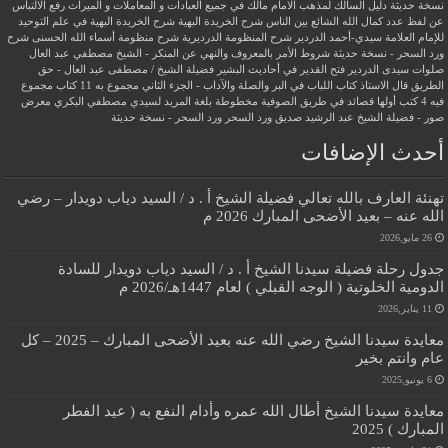
نسخة حديثة
دليل السالك لمذهب الامام مالك في جميع العبادات و المعاملات و الميراث
رفع الالتباس
عن لفظ عدد كمال الله الشائع بين الناس
شرح الخريدة البهية
شرح الخريدة البهية في علم التوحيد
للإمام العلامة سيدي-أحمد الدردير
شرح المنظومة الدرديرية
شرح منظومة أسماء الله الحسنى
شرح
ورد السحر - نسخة حديثة
شروط الأمر بالمعروف والنهي عن المنكر - الشيخ مصطفي عبد العال
صلوات سيدى الدردير
فتح القدير في أحاديث البشير
فضيلة الشيخ / مصطفى عبد العال - حق
الطريق
قال الاستاذ
كتاب اللباب في البر والصلة والآداب - الجزء الثاني
مجموع به 11 كتاب
مجموع
فيه 4 كتب أولها قصائد في طريق الصوفية
مخطوطة بلغة المريد لسيدي مصطفي البكري
معرض
صور - فضيلة الشيخ عبد الرشيد صديق
ورد السحر
ورد السحر - نسخة حديثة
أحدث الإضافات
تهنئة العارف بالله تعالي فضيلة الشيخ أ . د / السيد دياب دويدار – رضي
الله عنه – بعيد الأضحى المبارك 2026 م
26 مايو,2026
جدول رحلة فضيلة سيدنا الشيخ أ . د / السيد دياب دويدار للسادة
الدومية الخلوتية ( الوجه القبلي ) لعام 1447هـ/2026 م
11 يناير,2026
معايدة سيدنا الشيخ رضي الله عنه بعيد الأضحى المبارك – 2025 – كل
عام وانتم بخير
6 يونيو,2025
معايدة سيدنا الشيخ أطال الله عمره وأدام النفع به ( عيد الفطر
المبارك ) 2025