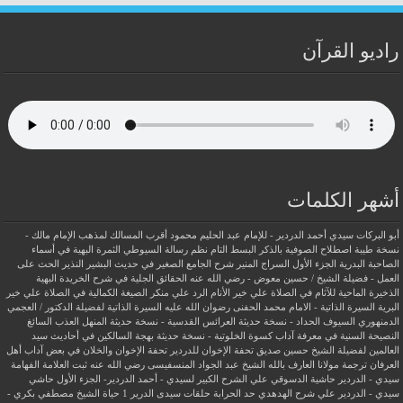
راديو القرآن
أشهر الكلمات
أبو البركات سيدي أحمد الدردير - للإمام عبد الحليم محمود
أقرب المسالك لمذهب الإمام مالك -
نسخة طيبة
اصطلاح الصوفية بالذكر
البسط التام نظم رسالة السيوطي
الثمرة البهية في أسماء
الصاحبة البدرية
الجزء الأول السراج المنير شرح الجامع الصغير في حديث البشير النذير
الحث على
العمل - فضيلة الشيخ / حسين معوض - رضي الله عنه
الحقائق الجلية في شرح الخريدة البهية
الذخيرة الماحية للآثام في الصلاة علي خير الأنام
الرد علي منكر الصيغة الكمالية في الصلاة علي خير
البرية
السيرة الذاتية - الامام محمد الحفنى رضوان الله عليه
السيرة الذاتية لفضيلة الدكتور / العجمي
الدمنهوري
السيوف الحداد - نسخة حديثة
العرائس القدسية - نسخة حديثة
المنهل العذب السائغ
النصيحة السنية في معرفة آداب كسوة الخلوتية - نسخة حديثة
بهجة السالكين في أحاديث سيد
العالمين لفضيلة الشيخ حسين صديق
تحفة الإخوان للدردير
تحفة الإخوان والخلان في بعض آداب أهل
العرفان
ترجمة مولانا العارف بالله الشيخ عبد الجواد المنسفيسى رضي الله عنه
ثبت العلامة الفهامة
سيدي - الدردير
حاشية الدسوقي علي الشرح الكبير لسيدي - أحمد الدردير- الجزء الأول
حاشي
سيدي - الدردير علي شرح الهدهدي
حد الحرابة
حلقات سيدى الدرير 1
حياة الشيخ مصطفي بكري -