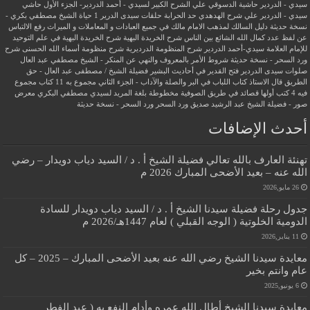
سيدي - الدردير
حاشية الدسوقي علي الشرح الكبير لسيدي - أحمد الدردير- الجزء الأول
حاشي
سيدي - الدردير علي شرح الهدهدي
حد الحرابة
حلقات سيدى الدرير 1
حياة الشيخ مصطفي بكري -
نسخة حديثة
دليل السالك لمذهب الامام مالك في جميع العبادات و المعاملات و الميراث
رفع الالتباس
عن لفظ عدد كمال الله الشائع بين الناس
شرح الخريدة البهية
شرح الخريدة البهية في علم التوحيد
للإمام العلامة سيدي-أحمد الدردير
شرح المنظومة الدرديرية
شرح منظومة أسماء الله الحسنى
شرح
ورد السحر - نسخة حديثة
شروط الأمر بالمعروف والنهي عن المنكر - الشيخ مصطفي عبد العال
صلوات سيدى الدردير
فتح القدير في أحاديث البشير
فضيلة الشيخ / مصطفى عبد العال - حق
الطريق
قال الاستاذ
كتاب اللباب في البر والصلة والآداب - الجزء الثاني
مجموع به 11 كتاب
مجموع
فيه 4 كتب أولها قصائد في طريق الصوفية
مخطوطة بلغة المريد لسيدي مصطفي البكري
معرض
صور - فضيلة الشيخ عبد الرشيد صديق
ورد السحر
ورد السحر - نسخة حديثة
أحدث الإضافات
تهنئة العارف بالله تعالي فضيلة الشيخ أ . د / السيد دياب دويدار – رضي
الله عنه – بعيد الأضحى المبارك 2026 م
26 مايو,2026
جدول رحلة فضيلة سيدنا الشيخ أ . د / السيد دياب دويدار للسادة
الدومية الخلوتية ( الوجه القبلي ) لعام 1447هـ/2026 م
11 يناير,2026
معايدة سيدنا الشيخ رضي الله عنه بعيد الأضحى المبارك – 2025 – كل
عام وانتم بخير
6 يونيو,2025
معايدة سيدنا الشيخ أطال الله عمره وأدام النفع به ( عيد الفطر