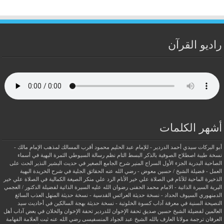
راديو القرآن
أشهر الكلمات
أبو البركات سيدي أحمد الدردير - للإمام عبد الحليم محمود
أقرب المسالك لمذهب الإمام مالك -
نسخة طيبة
اصطلاح الصوفية بالذكر
البسط التام نظم رسالة السيوطي
الثمرة البهية في أسماء
الصاحبة البدرية
الجزء الأول السراج المنير شرح الجامع الصغير في حديث البشير النذير
الحث على
العمل - فضيلة الشيخ / حسين معوض - رضي الله عنه
الحقائق الجلية في شرح الخريدة البهية
الذخيرة الماحية للآثام في الصلاة علي خير الأنام
الرد علي منكر الصيغة الكمالية في الصلاة علي خير
البرية
السيرة الذاتية - الامام محمد الحفنى رضوان الله عليه
السيرة الذاتية لفضيلة الدكتور / العجمي
الدمنهوري
السيوف الحداد - نسخة حديثة
العرائس القدسية - نسخة حديثة
المنهل العذب السائغ
النصيحة السنية في معرفة آداب كسوة الخلوتية - نسخة حديثة
بهجة السالكين في أحاديث سيد
العالمين لفضيلة الشيخ حسين صديق
تحفة الإخوان للدردير
تحفة الإخوان والخلان في بعض آداب أهل
العرفان
ترجمة مولانا العارف بالله الشيخ عبد الجواد المنسفيسى رضي الله عنه
ثبت العلامة الفهامة