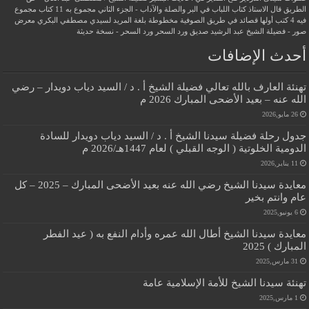
الطريق
قال الاستاذ
كتاب اللباب في البر والصلة والآداب - الجزء الثاني
مجموع به 11 كتاب
مجموع
فيه 4 كتب أولها قصائد في طريق الصوفية
مخطوطة بلغة المريد لسيدي مصطفي البكري
معرض
صور - فضيلة الشيخ عبد الرشيد صديق
ورد السحر
ورد السحر - نسخة حديثة
أحدث الإضافات
تهنئة العارف بالله تعالي فضيلة الشيخ أ . د / السيد دياب دويدار – رضي
الله عنه – بعيد الأضحى المبارك 2026 م
26 مايو,2026
جدول رحلة فضيلة سيدنا الشيخ أ . د / السيد دياب دويدار للسادة
الدومية الخلوتية ( الوجه القبلي ) لعام 1447هـ/2026 م
11 يناير,2026
معايدة سيدنا الشيخ رضي الله عنه بعيد الأضحى المبارك – 2025 – كل
عام وانتم بخير
6 يونيو,2025
معايدة سيدنا الشيخ أطال الله عمره وأدام النفع به ( عيد الفطر
المبارك ) 2025
31 مارس,2025
تهنئة سيدنا الشيخ للأمة الإسلامية عامة
1 مارس,2025