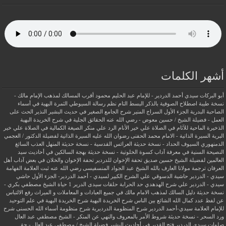
أشهر الكلمات
أبو البركات سيدي أحمد الدردير - للإمام عبد الحليم محمود
أقرب المسالك لمذهب الإمام مالك -
نسخة طيبة
اصطلاح الصوفية بالذكر
البسط التام نظم رسالة السيوطي
الثمرة البهية في أسماء
الصاحبة البدرية
الجزء الأول السراج المنير شرح الجامع الصغير في حديث البشير النذير
الحث على
العمل - فضيلة الشيخ / حسين معوض - رضي الله عنه
الحقائق الجلية في شرح الخريدة البهية
الذخيرة الماحية للآثام في الصلاة علي خير الأنام
الرد علي منكر الصيغة الكمالية في الصلاة علي خير
البرية
السيرة الذاتية - الامام محمد الحفنى رضوان الله عليه
السيرة الذاتية لفضيلة الدكتور / العجمي
الدمنهوري
السيوف الحداد - نسخة حديثة
العرائس القدسية - نسخة حديثة
المنهل العذب السائغ
النصيحة السنية في معرفة آداب كسوة الخلوتية - نسخة حديثة
بهجة السالكين في أحاديث سيد
العالمين لفضيلة الشيخ حسين صديق
تحفة الإخوان للدردير
تحفة الإخوان والخلان في بعض آداب أهل
العرفان
ترجمة مولانا العارف بالله الشيخ عبد الجواد المنسفيسى رضي الله عنه
ثبت العلامة الفهامة
سيدي - الدردير
حاشية الدسوقي علي الشرح الكبير لسيدي - أحمد الدردير- الجزء الأول
حاشي
سيدي - الدردير علي شرح الهدهدي
حد الحرابة
حلقات سيدى الدرير 1
حياة الشيخ مصطفي بكري -
نسخة حديثة
دليل السالك لمذهب الامام مالك في جميع العبادات و المعاملات و الميراث
رفع الالتباس
عن لفظ عدد كمال الله الشائع بين الناس
شرح الخريدة البهية
شرح الخريدة البهية في علم التوحيد
للإمام العلامة سيدي-أحمد الدردير
شرح المنظومة الدرديرية
شرح منظومة أسماء الله الحسنى
شرح
ورد السحر - نسخة حديثة
شروط الأمر بالمعروف والنهي عن المنكر - الشيخ مصطفي عبد العال
صلوات سيدى الدردير
فتح القدير في أحاديث البشير
فضيلة الشيخ / مصطفى عبد العال - حق