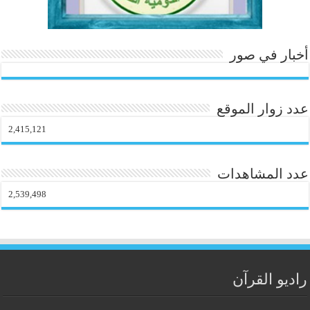
أخبار في صور
عدد زوار الموقع
2,415,121
عدد المشاهدات
2,539,498
راديو القرآن