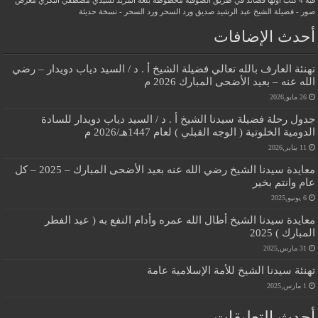
فيه 4 كتب أولها قصائد في طريق الصوفية
مخطوطة بلغة المريد لسيدي مصطفي البكري
معرض
صور - فضيلة الشيخ عبد الرشيد صديق
ورد السحر
ورد السحر - نسخة حديثة
أحدث الإضافات
تهنئة العارف بالله تعالي فضيلة الشيخ أ . د / السيد دياب دويدار – رضي
الله عنه – بعيد الأضحى المبارك 2026 م
26 مايو,2026
جدول رحلة فضيلة سيدنا الشيخ أ . د / السيد دياب دويدار للسادة
الدومية الخلوتية ( الوجه القبلي ) لعام 1447هـ/2026 م
11 يناير,2026
معايدة سيدنا الشيخ رضي الله عنه بعيد الأضحى المبارك – 2025 – كل
عام وانتم بخير
6 يونيو,2025
معايدة سيدنا الشيخ أطال الله عمره وأدام النفع به ( عيد الفطر
المبارك ) 2025
31 مارس,2025
تهنئة سيدنا الشيخ للأمة الإسلامية عامة
1 مارس,2025
أحدث التعليقات