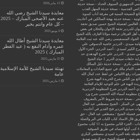
11 يناير,2026
جمي الدمنهوري
السيوف الحداد - نسخة حديثة
ائس القدسية - نسخة حديثة
المنهل العذب
معايدة سيدنا الشيخ رضي الله
ئغ
النصيحة السنية في معرفة آداب كسوة
عنه بعيد الأضحى المبارك – 2025
وتية - نسخة حديثة
بهجة السالكين في أحاديث
– كل عام وانتم بخير
 العالمين لفضيلة الشيخ حسين صديق
تحفة
وان للدردير
تحفة الإخوان والخلان في بعض
6 يونيو,2025
 أهل العرفان
ترجمة مولانا العارف بالله الشيخ
الجواد المنسفيسى رضي الله عنه
ثبت العلامة
معايدة سيدنا الشيخ أطال الله
امة سيدي - الدردير
حاشية الدسوقي علي
عمره وأدام النفع به ( عيد الفطر
ح الكبير لسيدي - أحمد الدردير- الجزء الأول
المبارك ) 2025
ي سيدي - الدردير علي شرح الهدهدي
حد
31 مارس,2025
ابة
حلقات سيدى الدرير 1
حياة الشيخ
في بكري - نسخة حديثة
دليل السالك
تهنئة سيدنا الشيخ للأمة الإسلامية
ب الامام مالك في جميع العبادات و المعاملات
عامة
ميراث
رفع الالتباس عن لفظ عدد كمال الله
ئع بين الناس
شرح الخريدة البهية
شرح
1 مارس,2025
يدة البهية في علم التوحيد للإمام العلامة
ي-أحمد الدردير
شرح المنظومة الدرديرية
 منظومة أسماء الله الحسنى
شرح ورد
حر - نسخة حديثة
شروط الأمر بالمعروف
هي عن المنكر - الشيخ مصطفي عبد العال
ات سيدى الدردير
فتح القدير في أحاديث
ير
فضيلة الشيخ / مصطفى عبد العال - حق
ريق
قال الاستاذ
كتاب اللباب في البر والصلة
داب - الجزء الثاني
مجموع به 11 كتاب
مجموع
فية
وطة بلغة المريد لسيدي مصطفي البكري
ض صور - فضيلة الشيخ عبد الرشيد صديق