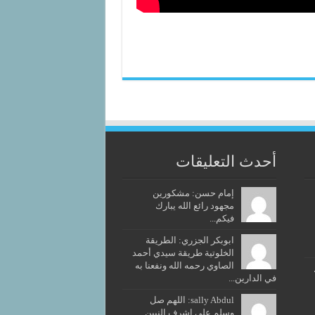
أحدث التعليقات
إمام حسن: مشكورين
مجهود رائع الله يبارك
فيكم...
ابوبكر الجزري: الطريقة
الخلوتية طريقة سيدي أحمد
الصاوي رحمه الله ونفعنا به
في الدارين...
sally Abdul: اللهم صل
وسلم على اشرف النيين