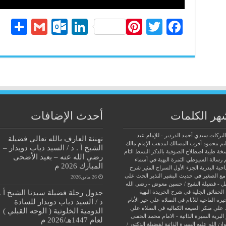
S
G
O
Li
Pi
T
Fa
ha
m
ut
nk
nt
wi
ce
re
ail
lo
ed
er
tte
bo
ok
In
es
r
ok
.c
t
o
هر الكلمات
أحدث الإضافات
m
البركات سيدي أحمد الدردير - للإمام عبد
تهنئة العارف بالله تعالي فضيلة
يم محمود
أقرب المسالك لمذهب الإمام مالك
الشيخ أ . د / السيد دياب دويدار –
سخة طيبة
اصطلاح الصوفية بالذكر
البسط التام
رضي الله عنه – بعيد الأضحى
 رسالة السيوطي
الثمرة البهية في أسماء
المبارك 2026 م
حبة البدرية
الجزء الأول السراج المنير شرح
مع الصغير في حديث البشير النذير
الحث على
26 مايو,2026
ل - فضيلة الشيخ / حسين معوض - رضي الله
جدول رحلة فضيلة سيدنا الشيخ أ .
الحقائق الجلية في شرح الخريدة البهية
يرة الماحية للآثام في الصلاة علي خير الأنام
د / السيد دياب دويدار للسادة
 علي منكر الصيغة الكمالية في الصلاة علي
الدومية الخلوتية ( الوجه القبلي )
البرية
السيرة الذاتية - الامام محمد الحفنى
لعام 1447هـ/2026 م
ن الله عليه
السيرة الذاتية لفضيلة الدكتور /