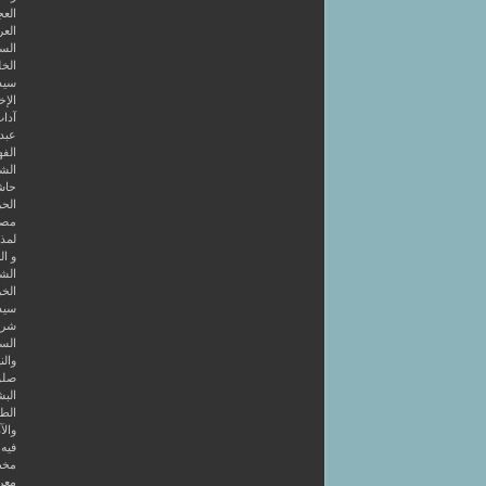
الع
العر
السا
الخل
سيد
الإخ
آداب
عبد 
الفه
الشر
حاش
الحر
مصط
لمذه
و ال
الشا
الخر
سيد
شرح
الس
والن
صلو
البش
الط
والآ
فيه 4 كتب أولها قصائد في طريق الصو
مخط
معر