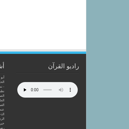
راديو القرآن
أش
أبو 
الحل
- ن
نظم
الصا
الجا
العم
عنه
الذخ
الرد
خير 
رضوا