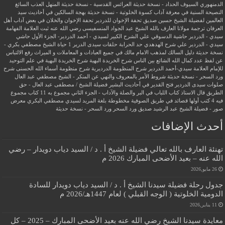
الدمنهوري
السيوف الحداد - نسخة حديثة
العرائس القدسية - نسخة حديثة
المنهل العذب السائغ
النصيحة السنية في معرفة آداب كسوة الخلوتية - نسخة حديثة
بهجة السالكين في أحاديث سيد
العالمين لفضيلة الشيخ حسين صديق
تحفة الإخوان للدردير
تحفة الإخوان والخلان في بعض آداب أهل
العرفان
ترجمة مولانا العارف بالله الشيخ عبد الجواد المنسفيسى رضي الله عنه
ثبت العلامة الفهامة
سيدي - الدردير
حاشية الدسوقي علي الشرح الكبير لسيدي - أحمد الدردير- الجزء الأول
حاشي
سيدي - الدردير علي شرح الهدهدي
حد الحرابة
حلقات سيدى الدرير 1
حياة الشيخ مصطفي بكري -
نسخة حديثة
دليل السالك لمذهب الامام مالك في جميع العبادات و المعاملات و الميراث
رفع الالتباس
عن لفظ عدد كمال الله الشائع بين الناس
شرح الخريدة البهية
شرح الخريدة البهية في علم التوحيد
للإمام العلامة سيدي-أحمد الدردير
شرح المنظومة الدرديرية
شرح منظومة أسماء الله الحسنى
شرح
ورد السحر - نسخة حديثة
شروط الأمر بالمعروف والنهي عن المنكر - الشيخ مصطفي عبد العال
صلوات سيدى الدردير
فتح القدير في أحاديث البشير
فضيلة الشيخ / مصطفى عبد العال - حق
الطريق
قال الاستاذ
كتاب اللباب في البر والصلة والآداب - الجزء الثاني
مجموع به 11 كتاب
مجموع
فيه 4 كتب أولها قصائد في طريق الصوفية
مخطوطة بلغة المريد لسيدي مصطفي البكري
معرض
صور - فضيلة الشيخ عبد الرشيد صديق
ورد السحر
ورد السحر - نسخة حديثة
أحدث الإضافات
تهنئة العارف بالله تعالي فضيلة الشيخ أ . د / السيد دياب دويدار – رضي
الله عنه – بعيد الأضحى المبارك 2026 م
26 مايو,2026
جدول رحلة فضيلة سيدنا الشيخ أ . د / السيد دياب دويدار للسادة
الدومية الخلوتية ( الوجه القبلي ) لعام 1447هـ/2026 م
11 يناير,2026
معايدة سيدنا الشيخ رضي الله عنه بعيد الأضحى المبارك – 2025 – كل