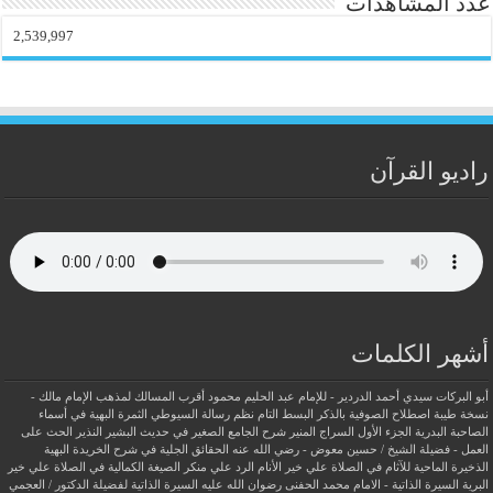
عدد المشاهدات
2,539,997
راديو القرآن
أشهر الكلمات
أبو البركات سيدي أحمد الدردير - للإمام عبد الحليم محمود
أقرب المسالك لمذهب الإمام مالك -
نسخة طيبة
اصطلاح الصوفية بالذكر
البسط التام نظم رسالة السيوطي
الثمرة البهية في أسماء
الصاحبة البدرية
الجزء الأول السراج المنير شرح الجامع الصغير في حديث البشير النذير
الحث على
العمل - فضيلة الشيخ / حسين معوض - رضي الله عنه
الحقائق الجلية في شرح الخريدة البهية
الذخيرة الماحية للآثام في الصلاة علي خير الأنام
الرد علي منكر الصيغة الكمالية في الصلاة علي خير
البرية
السيرة الذاتية - الامام محمد الحفنى رضوان الله عليه
السيرة الذاتية لفضيلة الدكتور / العجمي