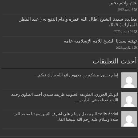
عام وانتم بخير
6 يونيو,2025
معايدة سيدنا الشيخ أطال الله عمره وأدام النفع به ( عيد الفطر
المبارك ) 2025
31 مارس,2025
تهنئة سيدنا الشيخ للأمة الإسلامية عامة
1 مارس,2025
أحدث التعليقات
إمام حسن: مشكورين مجهود رائع الله يبارك فيكم...
ابوبكر الجزري: الطريقة الخلوتية طريقة سيدي أحمد الصاوي رحمه
الله ونفعنا به في الدارين...
sally Abdul: اللهم صل وسلم على اشرف النيين سيدنا محمد الف
صلاة وسلام عليه رحم الله شيخنا الفا...