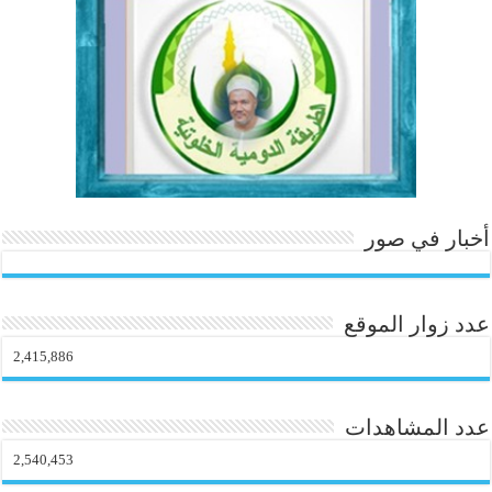
.c
t
o
m
أخبار في صور
عدد زوار الموقع
2,415,886
عدد المشاهدات
2,540,453