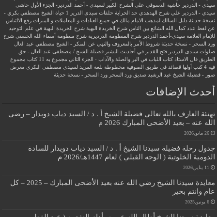
سيدي - الدردير
حاشية الدسوقي علي الشرح الكبير لسيدي - أحمد الدردير- الجزء الأول
حاشي
سيدي - الدردير علي شرح الهدهدي
حد الحرابة
حلقات سيدى الدرير 1
حياة الشيخ مصطفي بكري -
نسخة حديثة
دليل السالك لمذهب الامام مالك في جميع العبادات و المعاملات و الميراث
رفع الالتباس
عن لفظ عدد كمال الله الشائع بين الناس
شرح الخريدة البهية
شرح الخريدة البهية في علم التوحيد
للإمام العلامة سيدي-أحمد الدردير
شرح المنظومة الدرديرية
شرح منظومة أسماء الله الحسنى
شرح
ورد السحر - نسخة حديثة
شروط الأمر بالمعروف والنهي عن المنكر - الشيخ مصطفي عبد العال
صلوات سيدى الدردير
فتح القدير في أحاديث البشير
فضيلة الشيخ / مصطفى عبد العال - حق
الطريق
قال الاستاذ
كتاب اللباب في البر والصلة والآداب - الجزء الثاني
مجموع به 11 كتاب
مجموع
فيه 4 كتب أولها قصائد في طريق الصوفية
مخطوطة بلغة المريد لسيدي مصطفي البكري
معرض
صور - فضيلة الشيخ عبد الرشيد صديق
ورد السحر
ورد السحر - نسخة حديثة
أحدث الإضافات
تهنئة العارف بالله تعالي فضيلة الشيخ أ . د / السيد دياب دويدار – رضي
الله عنه – بعيد الأضحى المبارك 2026 م
26 مايو,2026
جدول رحلة فضيلة سيدنا الشيخ أ . د / السيد دياب دويدار للسادة
الدومية الخلوتية ( الوجه القبلي ) لعام 1447هـ/2026 م
11 يناير,2026
معايدة سيدنا الشيخ رضي الله عنه بعيد الأضحى المبارك – 2025 – كل
عام وانتم بخير
6 يونيو,2025
معايدة سيدنا الشيخ أطال الله عمره وأدام النفع به ( عيد الفطر