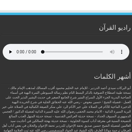
راديو القرآن
أشهر الكلمات
أبو البركات سيدي أحمد الدردير - للإمام عبد الحليم محمود
أقرب المسالك لمذهب الإمام مالك -
نسخة طيبة
اصطلاح الصوفية بالذكر
البسط التام نظم رسالة السيوطي
الثمرة البهية في أسماء
الصاحبة البدرية
الجزء الأول السراج المنير شرح الجامع الصغير في حديث البشير النذير
الحث على
العمل - فضيلة الشيخ / حسين معوض - رضي الله عنه
الحقائق الجلية في شرح الخريدة البهية
الذخيرة الماحية للآثام في الصلاة علي خير الأنام
الرد علي منكر الصيغة الكمالية في الصلاة علي خير
البرية
السيرة الذاتية - الامام محمد الحفنى رضوان الله عليه
السيرة الذاتية لفضيلة الدكتور / العجمي
الدمنهوري
السيوف الحداد - نسخة حديثة
العرائس القدسية - نسخة حديثة
المنهل العذب السائغ
النصيحة السنية في معرفة آداب كسوة الخلوتية - نسخة حديثة
بهجة السالكين في أحاديث سيد
العالمين لفضيلة الشيخ حسين صديق
تحفة الإخوان للدردير
تحفة الإخوان والخلان في بعض آداب أهل
العرفان
ترجمة مولانا العارف بالله الشيخ عبد الجواد المنسفيسى رضي الله عنه
ثبت العلامة الفهامة