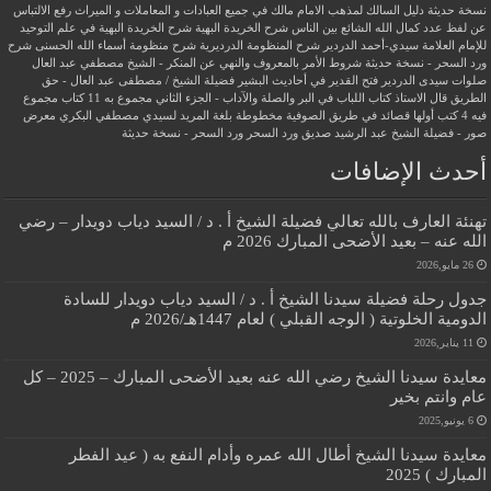
نسخة حديثة
دليل السالك لمذهب الامام مالك في جميع العبادات و المعاملات و الميراث
رفع الالتباس
عن لفظ عدد كمال الله الشائع بين الناس
شرح الخريدة البهية
شرح الخريدة البهية في علم التوحيد
للإمام العلامة سيدي-أحمد الدردير
شرح المنظومة الدرديرية
شرح منظومة أسماء الله الحسنى
شرح
ورد السحر - نسخة حديثة
شروط الأمر بالمعروف والنهي عن المنكر - الشيخ مصطفي عبد العال
صلوات سيدى الدردير
فتح القدير في أحاديث البشير
فضيلة الشيخ / مصطفى عبد العال - حق
الطريق
قال الاستاذ
كتاب اللباب في البر والصلة والآداب - الجزء الثاني
مجموع به 11 كتاب
مجموع
فيه 4 كتب أولها قصائد في طريق الصوفية
مخطوطة بلغة المريد لسيدي مصطفي البكري
معرض
صور - فضيلة الشيخ عبد الرشيد صديق
ورد السحر
ورد السحر - نسخة حديثة
أحدث الإضافات
تهنئة العارف بالله تعالي فضيلة الشيخ أ . د / السيد دياب دويدار – رضي
الله عنه – بعيد الأضحى المبارك 2026 م
26 مايو,2026
جدول رحلة فضيلة سيدنا الشيخ أ . د / السيد دياب دويدار للسادة
الدومية الخلوتية ( الوجه القبلي ) لعام 1447هـ/2026 م
11 يناير,2026
معايدة سيدنا الشيخ رضي الله عنه بعيد الأضحى المبارك – 2025 – كل
عام وانتم بخير
6 يونيو,2025
معايدة سيدنا الشيخ أطال الله عمره وأدام النفع به ( عيد الفطر
المبارك ) 2025