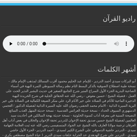
راديو القرآن
أشهر الكلمات
أبو البركات سيدي أحمد الدردير - للإمام عبد الحليم محمود
أقرب المسالك لمذهب الإمام مالك -
نسخة طيبة
اصطلاح الصوفية بالذكر
البسط التام نظم رسالة السيوطي
الثمرة البهية في أسماء
الصاحبة البدرية
الجزء الأول السراج المنير شرح الجامع الصغير في حديث البشير النذير
الحث على
العمل - فضيلة الشيخ / حسين معوض - رضي الله عنه
الحقائق الجلية في شرح الخريدة البهية
الذخيرة الماحية للآثام في الصلاة علي خير الأنام
الرد علي منكر الصيغة الكمالية في الصلاة علي خير
البرية
السيرة الذاتية - الامام محمد الحفنى رضوان الله عليه
السيرة الذاتية لفضيلة الدكتور / العجمي
الدمنهوري
السيوف الحداد - نسخة حديثة
العرائس القدسية - نسخة حديثة
المنهل العذب السائغ
النصيحة السنية في معرفة آداب كسوة الخلوتية - نسخة حديثة
بهجة السالكين في أحاديث سيد
العالمين لفضيلة الشيخ حسين صديق
تحفة الإخوان للدردير
تحفة الإخوان والخلان في بعض آداب أهل
العرفان
ترجمة مولانا العارف بالله الشيخ عبد الجواد المنسفيسى رضي الله عنه
ثبت العلامة الفهامة
سيدي - الدردير
حاشية الدسوقي علي الشرح الكبير لسيدي - أحمد الدردير- الجزء الأول
حاشي
سيدي - الدردير علي شرح الهدهدي
حد الحرابة
حلقات سيدى الدرير 1
حياة الشيخ مصطفي بكري -