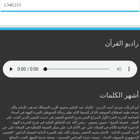
2,540,223
راديو القرآن
أشهر الكلمات
أبو البركات سيدي أحمد الدردير - للإمام عبد الحليم محمود
أقرب المسالك لمذهب الإمام مالك -
نسخة طيبة
اصطلاح الصوفية بالذكر
البسط التام نظم رسالة السيوطي
الثمرة البهية في أسماء
الصاحبة البدرية
الجزء الأول السراج المنير شرح الجامع الصغير في حديث البشير النذير
الحث على
العمل - فضيلة الشيخ / حسين معوض - رضي الله عنه
الحقائق الجلية في شرح الخريدة البهية
الذخيرة الماحية للآثام في الصلاة علي خير الأنام
الرد علي منكر الصيغة الكمالية في الصلاة علي خير
البرية
السيرة الذاتية - الامام محمد الحفنى رضوان الله عليه
السيرة الذاتية لفضيلة الدكتور / العجمي
الدمنهوري
السيوف الحداد - نسخة حديثة
العرائس القدسية - نسخة حديثة
المنهل العذب السائغ