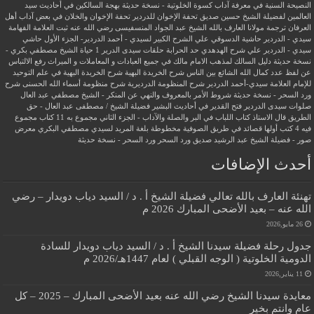
النصيحة السنية في معرفة آداب كسوة الخلوتية - نسخة حديثة
بهجة السالكين في أحاديث سيد
العالمين لفضيلة الشيخ حسين صديق
تحفة الإخوان للدردير
تحفة الإخوان والخلان في بعض آداب أهل
العرفان
ترجمة مولانا العارف بالله الشيخ عبد الجواد المنسفيسى رضي الله عنه
ثبت العلامة الفهامة
سيدي - الدردير
حاشية الدسوقي علي الشرح الكبير لسيدي - أحمد الدردير- الجزء الأول
حاشي
سيدي - الدردير علي شرح الهدهدي
حد الحرابة
حلقات سيدى الدرير 1
حياة الشيخ مصطفي بكري -
نسخة حديثة
دليل السالك لمذهب الامام مالك في جميع العبادات و المعاملات و الميراث
رفع الالتباس
عن لفظ عدد كمال الله الشائع بين الناس
شرح الخريدة البهية
شرح الخريدة البهية في علم التوحيد
للإمام العلامة سيدي-أحمد الدردير
شرح المنظومة الدرديرية
شرح منظومة أسماء الله الحسنى
شرح
ورد السحر - نسخة حديثة
شروط الأمر بالمعروف والنهي عن المنكر - الشيخ مصطفي عبد العال
صلوات سيدى الدردير
فتح القدير في أحاديث البشير
فضيلة الشيخ / مصطفى عبد العال - حق
الطريق
قال الاستاذ
كتاب اللباب في البر والصلة والآداب - الجزء الثاني
مجموع به 11 كتاب
مجموع
فيه 4 كتب أولها قصائد في طريق الصوفية
مخطوطة بلغة المريد لسيدي مصطفي البكري
معرض
صور - فضيلة الشيخ عبد الرشيد صديق
ورد السحر
ورد السحر - نسخة حديثة
أحدث الإضافات
تهنئة العارف بالله تعالي فضيلة الشيخ أ . د / السيد دياب دويدار – رضي
الله عنه – بعيد الأضحى المبارك 2026 م
26 مايو,2026
جدول رحلة فضيلة سيدنا الشيخ أ . د / السيد دياب دويدار للسادة
الدومية الخلوتية ( الوجه القبلي ) لعام 1447هـ/2026 م
11 يناير,2026
معايدة سيدنا الشيخ رضي الله عنه بعيد الأضحى المبارك – 2025 – كل
عام وانتم بخير