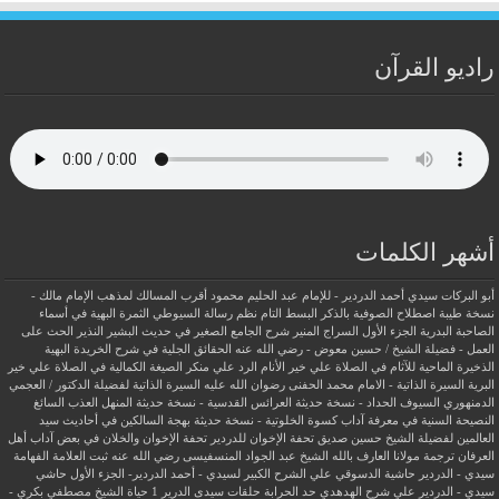
راديو القرآن
أشهر الكلمات
أبو البركات سيدي أحمد الدردير - للإمام عبد الحليم محمود
أقرب المسالك لمذهب الإمام مالك -
نسخة طيبة
اصطلاح الصوفية بالذكر
البسط التام نظم رسالة السيوطي
الثمرة البهية في أسماء
الصاحبة البدرية
الجزء الأول السراج المنير شرح الجامع الصغير في حديث البشير النذير
الحث على
العمل - فضيلة الشيخ / حسين معوض - رضي الله عنه
الحقائق الجلية في شرح الخريدة البهية
الذخيرة الماحية للآثام في الصلاة علي خير الأنام
الرد علي منكر الصيغة الكمالية في الصلاة علي خير
البرية
السيرة الذاتية - الامام محمد الحفنى رضوان الله عليه
السيرة الذاتية لفضيلة الدكتور / العجمي
الدمنهوري
السيوف الحداد - نسخة حديثة
العرائس القدسية - نسخة حديثة
المنهل العذب السائغ
النصيحة السنية في معرفة آداب كسوة الخلوتية - نسخة حديثة
بهجة السالكين في أحاديث سيد
العالمين لفضيلة الشيخ حسين صديق
تحفة الإخوان للدردير
تحفة الإخوان والخلان في بعض آداب أهل
العرفان
ترجمة مولانا العارف بالله الشيخ عبد الجواد المنسفيسى رضي الله عنه
ثبت العلامة الفهامة
سيدي - الدردير
حاشية الدسوقي علي الشرح الكبير لسيدي - أحمد الدردير- الجزء الأول
حاشي
سيدي - الدردير علي شرح الهدهدي
حد الحرابة
حلقات سيدى الدرير 1
حياة الشيخ مصطفي بكري -