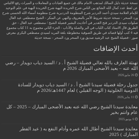
نسخة حديثة
دليل السالك لمذهب الامام مالك في جميع العبادات و المعاملات و الميراث
رفع الالتباس
عن لفظ عدد كمال الله الشائع بين الناس
شرح الخريدة البهية
شرح الخريدة البهية في علم التوحيد
للإمام العلامة سيدي-أحمد الدردير
شرح المنظومة الدرديرية
شرح منظومة أسماء الله الحسنى
شرح
ورد السحر - نسخة حديثة
شروط الأمر بالمعروف والنهي عن المنكر - الشيخ مصطفي عبد العال
صلوات سيدى الدردير
فتح القدير في أحاديث البشير
فضيلة الشيخ / مصطفى عبد العال - حق
الطريق
قال الاستاذ
كتاب اللباب في البر والصلة والآداب - الجزء الثاني
مجموع به 11 كتاب
مجموع
فيه 4 كتب أولها قصائد في طريق الصوفية
مخطوطة بلغة المريد لسيدي مصطفي البكري
معرض
صور - فضيلة الشيخ عبد الرشيد صديق
ورد السحر
ورد السحر - نسخة حديثة
أحدث الإضافات
تهنئة العارف بالله تعالي فضيلة الشيخ أ . د / السيد دياب دويدار – رضي
الله عنه – بعيد الأضحى المبارك 2026 م
26 مايو,2026
جدول رحلة فضيلة سيدنا الشيخ أ . د / السيد دياب دويدار للسادة
الدومية الخلوتية ( الوجه القبلي ) لعام 1447هـ/2026 م
11 يناير,2026
معايدة سيدنا الشيخ رضي الله عنه بعيد الأضحى المبارك – 2025 – كل
عام وانتم بخير
6 يونيو,2025
معايدة سيدنا الشيخ أطال الله عمره وأدام النفع به ( عيد الفطر
المبارك ) 2025