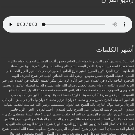
أشهر الكلمات
أبو البركات سيدي أحمد الدردير - للإمام عبد الحليم محمود
أقرب المسالك لمذهب الإمام مالك -
نسخة طيبة
اصطلاح الصوفية بالذكر
البسط التام نظم رسالة السيوطي
الثمرة البهية في أسماء
الصاحبة البدرية
الجزء الأول السراج المنير شرح الجامع الصغير في حديث البشير النذير
الحث على
العمل - فضيلة الشيخ / حسين معوض - رضي الله عنه
الحقائق الجلية في شرح الخريدة البهية
الذخيرة الماحية للآثام في الصلاة علي خير الأنام
الرد علي منكر الصيغة الكمالية في الصلاة علي خير
البرية
السيرة الذاتية - الامام محمد الحفنى رضوان الله عليه
السيرة الذاتية لفضيلة الدكتور / العجمي
الدمنهوري
السيوف الحداد - نسخة حديثة
العرائس القدسية - نسخة حديثة
المنهل العذب السائغ
النصيحة السنية في معرفة آداب كسوة الخلوتية - نسخة حديثة
بهجة السالكين في أحاديث سيد
العالمين لفضيلة الشيخ حسين صديق
تحفة الإخوان للدردير
تحفة الإخوان والخلان في بعض آداب أهل
العرفان
ترجمة مولانا العارف بالله الشيخ عبد الجواد المنسفيسى رضي الله عنه
ثبت العلامة الفهامة
سيدي - الدردير
حاشية الدسوقي علي الشرح الكبير لسيدي - أحمد الدردير- الجزء الأول
حاشي
سيدي - الدردير علي شرح الهدهدي
حد الحرابة
حلقات سيدى الدرير 1
حياة الشيخ مصطفي بكري -
نسخة حديثة
دليل السالك لمذهب الامام مالك في جميع العبادات و المعاملات و الميراث
رفع الالتباس
عن لفظ عدد كمال الله الشائع بين الناس
شرح الخريدة البهية
شرح الخريدة البهية في علم التوحيد
للإمام العلامة سيدي-أحمد الدردير
شرح المنظومة الدرديرية
شرح منظومة أسماء الله الحسنى
شرح
ورد السحر - نسخة حديثة
شروط الأمر بالمعروف والنهي عن المنكر - الشيخ مصطفي عبد العال