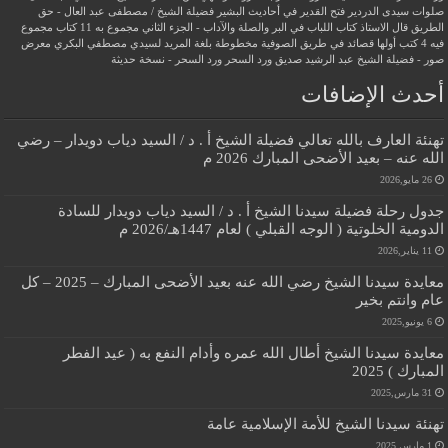
صلوات سيدى الدردير
فتح القدير في أحاديث البشير
فضيلة الشيخ / مصطفى عبد العال - حق
الطريق
قال الاستاذ
كتاب اللباب في البر والصلة والآداب - الجزء الثاني
مجموع به 11 كتاب
مجموع
فيه 4 كتب أولها قصائد في طريق الصوفية
مخطوطة بلغة المريد لسيدي مصطفي البكري
معرض
صور - فضيلة الشيخ عبد الرشيد صديق
ورد السحر
ورد السحر - نسخة حديثة
أحدث الإضافات
تهنئة العارف بالله تعالي فضيلة الشيخ أ . د / السيد دياب دويدار – رضي
الله عنه – بعيد الأضحى المبارك 2026 م
26 مايو,2026
جدول رحلة فضيلة سيدنا الشيخ أ . د / السيد دياب دويدار للسادة
الدومية الخلوتية ( الوجه القبلي ) لعام 1447هـ/2026 م
11 يناير,2026
معايدة سيدنا الشيخ رضي الله عنه بعيد الأضحى المبارك – 2025 – كل
عام وانتم بخير
6 يونيو,2025
معايدة سيدنا الشيخ أطال الله عمره وأدام النفع به ( عيد الفطر
المبارك ) 2025
31 مارس,2025
تهنئة سيدنا الشيخ للأمة الإسلامية عامة
1 مارس,2025