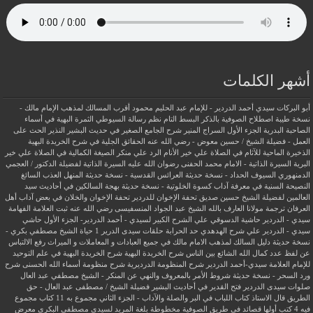
أشهر الكلمات
أبو البركات سيدي أحمد الدردير - للإمام عبد الحليم محمود
أقرب المسالك لمذهب الإمام مالك -
نسخة طيبة
اصطلاح الصوفية بالذكر
البسط التام نظم رسالة السيوطي
الثمرة البهية في أسماء
الصاحبة البدرية
الجزء الأول السراج المنير شرح الجامع الصغير في حديث البشير النذير
الحث على
العمل - فضيلة الشيخ / حسين معوض - رضي الله عنه
الحقائق الجلية في شرح الخريدة البهية
الذخيرة الماحية للآثام في الصلاة علي خير الأنام
الرد علي منكر الصيغة الكمالية في الصلاة علي خير
البرية
السيرة الذاتية - الامام محمد الحفنى رضوان الله عليه
السيرة الذاتية لفضيلة الدكتور / العجمي
الدمنهوري
السيوف الحداد - نسخة حديثة
العرائس القدسية - نسخة حديثة
المنهل العذب السائغ
النصيحة السنية في معرفة آداب كسوة الخلوتية - نسخة حديثة
بهجة السالكين في أحاديث سيد
العالمين لفضيلة الشيخ حسين صديق
تحفة الإخوان للدردير
تحفة الإخوان والخلان في بعض آداب أهل
العرفان
ترجمة مولانا العارف بالله الشيخ عبد الجواد المنسفيسى رضي الله عنه
ثبت العلامة الفهامة
سيدي - الدردير
حاشية الدسوقي علي الشرح الكبير لسيدي - أحمد الدردير- الجزء الأول
حاشي
سيدي - الدردير علي شرح الهدهدي
حد الحرابة
حلقات سيدى الدرير 1
حياة الشيخ مصطفي بكري -
نسخة حديثة
دليل السالك لمذهب الامام مالك في جميع العبادات و المعاملات و الميراث
رفع الالتباس
عن لفظ عدد كمال الله الشائع بين الناس
شرح الخريدة البهية
شرح الخريدة البهية في علم التوحيد
للإمام العلامة سيدي-أحمد الدردير
شرح المنظومة الدرديرية
شرح منظومة أسماء الله الحسنى
شرح
ورد السحر - نسخة حديثة
شروط الأمر بالمعروف والنهي عن المنكر - الشيخ مصطفي عبد العال
صلوات سيدى الدردير
فتح القدير في أحاديث البشير
فضيلة الشيخ / مصطفى عبد العال - حق
الطريق
قال الاستاذ
كتاب اللباب في البر والصلة والآداب - الجزء الثاني
مجموع به 11 كتاب
مجموع
فيه 4 كتب أولها قصائد في طريق الصوفية
مخطوطة بلغة المريد لسيدي مصطفي البكري
معرض