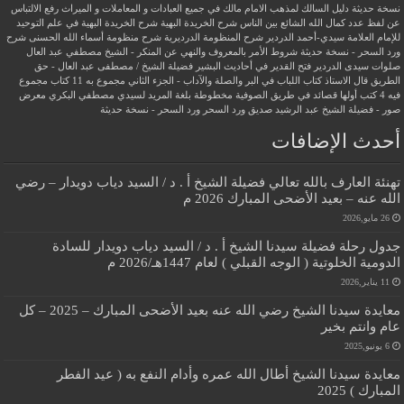
نسخة حديثة
دليل السالك لمذهب الامام مالك في جميع العبادات و المعاملات و الميراث
رفع الالتباس
عن لفظ عدد كمال الله الشائع بين الناس
شرح الخريدة البهية
شرح الخريدة البهية في علم التوحيد
للإمام العلامة سيدي-أحمد الدردير
شرح المنظومة الدرديرية
شرح منظومة أسماء الله الحسنى
شرح
ورد السحر - نسخة حديثة
شروط الأمر بالمعروف والنهي عن المنكر - الشيخ مصطفي عبد العال
صلوات سيدى الدردير
فتح القدير في أحاديث البشير
فضيلة الشيخ / مصطفى عبد العال - حق
الطريق
قال الاستاذ
كتاب اللباب في البر والصلة والآداب - الجزء الثاني
مجموع به 11 كتاب
مجموع
فيه 4 كتب أولها قصائد في طريق الصوفية
مخطوطة بلغة المريد لسيدي مصطفي البكري
معرض
صور - فضيلة الشيخ عبد الرشيد صديق
ورد السحر
ورد السحر - نسخة حديثة
أحدث الإضافات
تهنئة العارف بالله تعالي فضيلة الشيخ أ . د / السيد دياب دويدار – رضي
الله عنه – بعيد الأضحى المبارك 2026 م
26 مايو,2026
جدول رحلة فضيلة سيدنا الشيخ أ . د / السيد دياب دويدار للسادة
الدومية الخلوتية ( الوجه القبلي ) لعام 1447هـ/2026 م
11 يناير,2026
معايدة سيدنا الشيخ رضي الله عنه بعيد الأضحى المبارك – 2025 – كل
عام وانتم بخير
6 يونيو,2025
معايدة سيدنا الشيخ أطال الله عمره وأدام النفع به ( عيد الفطر
المبارك ) 2025