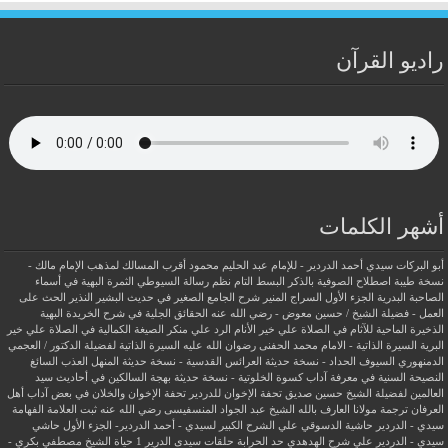
راديو القرآن
أشهر الكلمات
أبو البركات سيدي أحمد الدردير - للإمام عبد الحليم محمود
أقرب المسالك لمذهب الإمام مالك -
نسخة طيبة
اصطلاح الصوفية بالذكر
البسط التام نظم رسالة السيوطي
الثمرة البهية في أسماء
الصاحبة البدرية
الجزء الأول السراج المنير شرح الجامع الصغير في حديث البشير النذير
الحث على
العمل - فضيلة الشيخ / حسين معوض - رضي الله عنه
الحقائق الجلية في شرح الخريدة البهية
الذخيرة الماحية للآثام في الصلاة علي خير الأنام
الرد علي منكر الصيغة الكمالية في الصلاة علي خير
البرية
السيرة الذاتية - الامام محمد الحفنى رضوان الله عليه
السيرة الذاتية لفضيلة الدكتور / العجمي
الدمنهوري
السيوف الحداد - نسخة حديثة
العرائس القدسية - نسخة حديثة
المنهل العذب السائغ
النصيحة السنية في معرفة آداب كسوة الخلوتية - نسخة حديثة
بهجة السالكين في أحاديث سيد
العالمين لفضيلة الشيخ حسين صديق
تحفة الإخوان للدردير
تحفة الإخوان والخلان في بعض آداب أهل
العرفان
ترجمة مولانا العارف بالله الشيخ عبد الجواد المنسفيسى رضي الله عنه
ثبت العلامة الفهامة
سيدي - الدردير
حاشية الدسوقي علي الشرح الكبير لسيدي - أحمد الدردير- الجزء الأول
حاشي
سيدي - الدردير علي شرح الهدهدي
حد الحرابة
حلقات سيدى الدرير 1
حياة الشيخ مصطفي بكري -