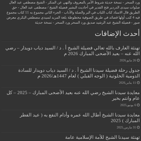
ورد السحر - نسخة حديثة
شروط الأمر بالمعروف والنهي عن المنكر - الشيخ مصطفي عبد العال
صلوات سيدى الدردير
فتح القدير في أحاديث البشير
فضيلة الشيخ / مصطفى عبد العال - حق
الطريق
قال الاستاذ
كتاب اللباب في البر والصلة والآداب - الجزء الثاني
مجموع به 11 كتاب
مجموع
فيه 4 كتب أولها قصائد في طريق الصوفية
مخطوطة بلغة المريد لسيدي مصطفي البكري
معرض
صور - فضيلة الشيخ عبد الرشيد صديق
ورد السحر
ورد السحر - نسخة حديثة
أحدث الإضافات
تهنئة العارف بالله تعالي فضيلة الشيخ أ . د / السيد دياب دويدار – رضي
الله عنه – بعيد الأضحى المبارك 2026 م
26 مايو,2026
جدول رحلة فضيلة سيدنا الشيخ أ . د / السيد دياب دويدار للسادة
الدومية الخلوتية ( الوجه القبلي ) لعام 1447هـ/2026 م
11 يناير,2026
معايدة سيدنا الشيخ رضي الله عنه بعيد الأضحى المبارك – 2025 – كل
عام وانتم بخير
6 يونيو,2025
معايدة سيدنا الشيخ أطال الله عمره وأدام النفع به ( عيد الفطر
المبارك ) 2025
31 مارس,2025
تهنئة سيدنا الشيخ للأمة الإسلامية عامة