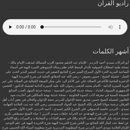
راديو القرآن
أشهر الكلمات
أبو البركات سيدي أحمد الدردير - للإمام عبد الحليم محمود
أقرب المسالك لمذهب الإمام مالك -
نسخة طيبة
اصطلاح الصوفية بالذكر
البسط التام نظم رسالة السيوطي
الثمرة البهية في أسماء
الصاحبة البدرية
الجزء الأول السراج المنير شرح الجامع الصغير في حديث البشير النذير
الحث على
العمل - فضيلة الشيخ / حسين معوض - رضي الله عنه
الحقائق الجلية في شرح الخريدة البهية
الذخيرة الماحية للآثام في الصلاة علي خير الأنام
الرد علي منكر الصيغة الكمالية في الصلاة علي خير
البرية
السيرة الذاتية - الامام محمد الحفنى رضوان الله عليه
السيرة الذاتية لفضيلة الدكتور / العجمي
الدمنهوري
السيوف الحداد - نسخة حديثة
العرائس القدسية - نسخة حديثة
المنهل العذب السائغ
النصيحة السنية في معرفة آداب كسوة الخلوتية - نسخة حديثة
بهجة السالكين في أحاديث سيد
العالمين لفضيلة الشيخ حسين صديق
تحفة الإخوان للدردير
تحفة الإخوان والخلان في بعض آداب أهل
العرفان
ترجمة مولانا العارف بالله الشيخ عبد الجواد المنسفيسى رضي الله عنه
ثبت العلامة الفهامة
سيدي - الدردير
حاشية الدسوقي علي الشرح الكبير لسيدي - أحمد الدردير- الجزء الأول
حاشي
سيدي - الدردير علي شرح الهدهدي
حد الحرابة
حلقات سيدى الدرير 1
حياة الشيخ مصطفي بكري -
نسخة حديثة
دليل السالك لمذهب الامام مالك في جميع العبادات و المعاملات و الميراث
رفع الالتباس
عن لفظ عدد كمال الله الشائع بين الناس
شرح الخريدة البهية
شرح الخريدة البهية في علم التوحيد
للإمام العلامة سيدي-أحمد الدردير
شرح المنظومة الدرديرية
شرح منظومة أسماء الله الحسنى
شرح