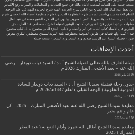
نسخة حديثة
دليل السالك لمذهب الامام مالك في جميع العبادات و المعاملات و الميراث
رفع الالتباس
عن لفظ عدد كمال الله الشائع بين الناس
شرح الخريدة البهية
شرح الخريدة البهية في علم التوحيد
للإمام العلامة سيدي-أحمد الدردير
شرح المنظومة الدرديرية
شرح منظومة أسماء الله الحسنى
شرح
ورد السحر - نسخة حديثة
شروط الأمر بالمعروف والنهي عن المنكر - الشيخ مصطفي عبد العال
صلوات سيدى الدردير
فتح القدير في أحاديث البشير
فضيلة الشيخ / مصطفى عبد العال - حق
الطريق
قال الاستاذ
كتاب اللباب في البر والصلة والآداب - الجزء الثاني
مجموع به 11 كتاب
مجموع
فيه 4 كتب أولها قصائد في طريق الصوفية
مخطوطة بلغة المريد لسيدي مصطفي البكري
معرض
صور - فضيلة الشيخ عبد الرشيد صديق
ورد السحر
ورد السحر - نسخة حديثة
أحدث الإضافات
تهنئة العارف بالله تعالي فضيلة الشيخ أ . د / السيد دياب دويدار – رضي
الله عنه – بعيد الأضحى المبارك 2026 م
26 مايو,2026
جدول رحلة فضيلة سيدنا الشيخ أ . د / السيد دياب دويدار للسادة
الدومية الخلوتية ( الوجه القبلي ) لعام 1447هـ/2026 م
11 يناير,2026
معايدة سيدنا الشيخ رضي الله عنه بعيد الأضحى المبارك – 2025 – كل
عام وانتم بخير
6 يونيو,2025
معايدة سيدنا الشيخ أطال الله عمره وأدام النفع به ( عيد الفطر
المبارك ) 2025