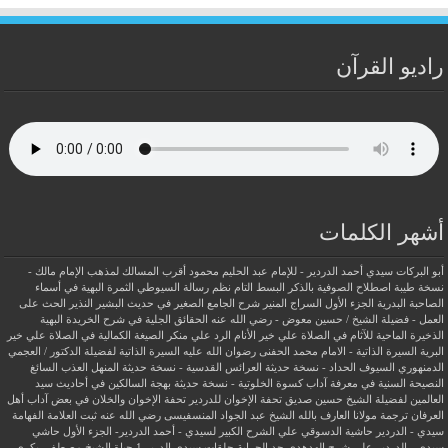
راديو القرآن
أشهر الكلمات
أبو البركات سيدي أحمد الدردير - للإمام عبد الحليم محمود
أقرب المسالك لمذهب الإمام مالك -
نسخة طيبة
اصطلاح الصوفية بالذكر
البسط التام نظم رسالة السيوطي
الثمرة البهية في أسماء
الصاحبة البدرية
الجزء الأول السراج المنير شرح الجامع الصغير في حديث البشير النذير
الحث على
العمل - فضيلة الشيخ / حسين معوض - رضي الله عنه
الحقائق الجلية في شرح الخريدة البهية
الذخيرة الماحية للآثام في الصلاة علي خير الأنام
الرد علي منكر الصيغة الكمالية في الصلاة علي خير
البرية
السيرة الذاتية - الامام محمد الحفنى رضوان الله عليه
السيرة الذاتية لفضيلة الدكتور / العجمي
الدمنهوري
السيوف الحداد - نسخة حديثة
العرائس القدسية - نسخة حديثة
المنهل العذب السائغ
النصيحة السنية في معرفة آداب كسوة الخلوتية - نسخة حديثة
بهجة السالكين في أحاديث سيد
العالمين لفضيلة الشيخ حسين صديق
تحفة الإخوان للدردير
تحفة الإخوان والخلان في بعض آداب أهل
العرفان
ترجمة مولانا العارف بالله الشيخ عبد الجواد المنسفيسى رضي الله عنه
ثبت العلامة الفهامة
سيدي - الدردير
حاشية الدسوقي علي الشرح الكبير لسيدي - أحمد الدردير- الجزء الأول
حاشي
سيدي - الدردير علي شرح الهدهدي
حد الحرابة
حلقات سيدى الدرير 1
حياة الشيخ مصطفي بكري -