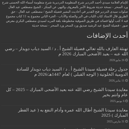
للإمام العلامة سيدي-أحمد الدردير
شرح المنظومة الدرديرية
شرح منظومة أسماء الله الحسنى
شرح
ورد السحر - نسخة حديثة
شروط الأمر بالمعروف والنهي عن المنكر - الشيخ مصطفي عبد العال
صلوات سيدى الدردير
فتح القدير في أحاديث البشير
فضيلة الشيخ / مصطفى عبد العال - حق
الطريق
قال الاستاذ
كتاب اللباب في البر والصلة والآداب - الجزء الثاني
مجموع به 11 كتاب
مجموع
فيه 4 كتب أولها قصائد في طريق الصوفية
مخطوطة بلغة المريد لسيدي مصطفي البكري
معرض
صور - فضيلة الشيخ عبد الرشيد صديق
ورد السحر
ورد السحر - نسخة حديثة
أحدث الإضافات
تهنئة العارف بالله تعالي فضيلة الشيخ أ . د / السيد دياب دويدار – رضي
الله عنه – بعيد الأضحى المبارك 2026 م
26 مايو,2026
جدول رحلة فضيلة سيدنا الشيخ أ . د / السيد دياب دويدار للسادة
الدومية الخلوتية ( الوجه القبلي ) لعام 1447هـ/2026 م
11 يناير,2026
معايدة سيدنا الشيخ رضي الله عنه بعيد الأضحى المبارك – 2025 – كل
عام وانتم بخير
6 يونيو,2025
معايدة سيدنا الشيخ أطال الله عمره وأدام النفع به ( عيد الفطر
المبارك ) 2025
31 مارس,2025