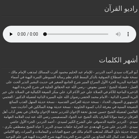
راديو القرآن
أشهر الكلمات
أبو البركات سيدي أحمد الدردير - للإمام عبد الحليم محمود
أقرب المسالك لمذهب الإمام مالك -
نسخة طيبة
اصطلاح الصوفية بالذكر
البسط التام نظم رسالة السيوطي
الثمرة البهية في أسماء
الصاحبة البدرية
الجزء الأول السراج المنير شرح الجامع الصغير في حديث البشير النذير
الحث على
العمل - فضيلة الشيخ / حسين معوض - رضي الله عنه
الحقائق الجلية في شرح الخريدة البهية
الذخيرة الماحية للآثام في الصلاة علي خير الأنام
الرد علي منكر الصيغة الكمالية في الصلاة علي خير
البرية
السيرة الذاتية - الامام محمد الحفنى رضوان الله عليه
السيرة الذاتية لفضيلة الدكتور / العجمي
الدمنهوري
السيوف الحداد - نسخة حديثة
العرائس القدسية - نسخة حديثة
المنهل العذب السائغ
النصيحة السنية في معرفة آداب كسوة الخلوتية - نسخة حديثة
بهجة السالكين في أحاديث سيد
العالمين لفضيلة الشيخ حسين صديق
تحفة الإخوان للدردير
تحفة الإخوان والخلان في بعض آداب أهل
العرفان
ترجمة مولانا العارف بالله الشيخ عبد الجواد المنسفيسى رضي الله عنه
ثبت العلامة الفهامة
سيدي - الدردير
حاشية الدسوقي علي الشرح الكبير لسيدي - أحمد الدردير- الجزء الأول
حاشي
سيدي - الدردير علي شرح الهدهدي
حد الحرابة
حلقات سيدى الدرير 1
حياة الشيخ مصطفي بكري -
نسخة حديثة
دليل السالك لمذهب الامام مالك في جميع العبادات و المعاملات و الميراث
رفع الالتباس
عن لفظ عدد كمال الله الشائع بين الناس
شرح الخريدة البهية
شرح الخريدة البهية في علم التوحيد