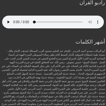
راديو القرآن
أشهر الكلمات
أبو البركات سيدي أحمد الدردير - للإمام عبد الحليم محمود
أقرب المسالك لمذهب الإمام مالك -
نسخة طيبة
اصطلاح الصوفية بالذكر
البسط التام نظم رسالة السيوطي
الثمرة البهية في أسماء
الصاحبة البدرية
الجزء الأول السراج المنير شرح الجامع الصغير في حديث البشير النذير
الحث على
العمل - فضيلة الشيخ / حسين معوض - رضي الله عنه
الحقائق الجلية في شرح الخريدة البهية
الذخيرة الماحية للآثام في الصلاة علي خير الأنام
الرد علي منكر الصيغة الكمالية في الصلاة علي خير
البرية
السيرة الذاتية - الامام محمد الحفنى رضوان الله عليه
السيرة الذاتية لفضيلة الدكتور / العجمي
الدمنهوري
السيوف الحداد - نسخة حديثة
العرائس القدسية - نسخة حديثة
المنهل العذب السائغ
النصيحة السنية في معرفة آداب كسوة الخلوتية - نسخة حديثة
بهجة السالكين في أحاديث سيد
العالمين لفضيلة الشيخ حسين صديق
تحفة الإخوان للدردير
تحفة الإخوان والخلان في بعض آداب أهل
العرفان
ترجمة مولانا العارف بالله الشيخ عبد الجواد المنسفيسى رضي الله عنه
ثبت العلامة الفهامة
سيدي - الدردير
حاشية الدسوقي علي الشرح الكبير لسيدي - أحمد الدردير- الجزء الأول
حاشي
سيدي - الدردير علي شرح الهدهدي
حد الحرابة
حلقات سيدى الدرير 1
حياة الشيخ مصطفي بكري -
نسخة حديثة
دليل السالك لمذهب الامام مالك في جميع العبادات و المعاملات و الميراث
رفع الالتباس
عن لفظ عدد كمال الله الشائع بين الناس
شرح الخريدة البهية
شرح الخريدة البهية في علم التوحيد
للإمام العلامة سيدي-أحمد الدردير
شرح المنظومة الدرديرية
شرح منظومة أسماء الله الحسنى
شرح