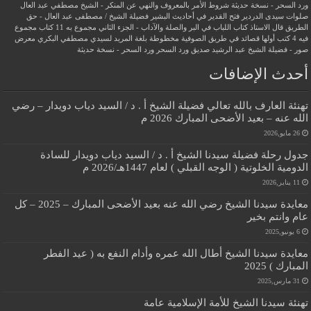
ورد السحر - نسخة حديثة
شروط الأمر بالمعروف والنهي عن المنكر - الشيخ مصطفي عبد العال
صلوات سيدى الدردير
فتح القدير في أحاديث البشير
فضيلة الشيخ / مصطفى عبد العال - حق
الطريق
قال الاستاذ
كتاب اللباب في البر والصلة والآداب - الجزء الثاني
مجموع به 11 كتاب
مجموع
فيه 4 كتب أولها قصائد في طريق الصوفية
مخطوطة بلغة المريد لسيدي مصطفي البكري
معرض
صور - فضيلة الشيخ عبد الرشيد صديق
ورد السحر
ورد السحر - نسخة حديثة
أحدث الإضافات
تهنئة العارف بالله تعالي فضيلة الشيخ أ . د / السيد دياب دويدار – رضي
الله عنه – بعيد الأضحى المبارك 2026 م
26 مايو,2026
جدول رحلة فضيلة سيدنا الشيخ أ . د / السيد دياب دويدار للسادة
الدومية الخلوتية ( الوجه القبلي ) لعام 1447هـ/2026 م
11 يناير,2026
معايدة سيدنا الشيخ رضي الله عنه بعيد الأضحى المبارك – 2025 – كل
عام وانتم بخير
6 يونيو,2025
معايدة سيدنا الشيخ أطال الله عمره وأدام النفع به ( عيد الفطر
المبارك ) 2025
31 مارس,2025
تهنئة سيدنا الشيخ للأمة الإسلامية عامة