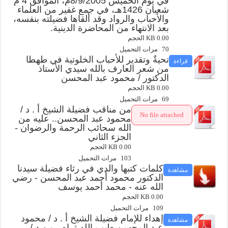
في يوم الخميس 8/9/2005م، الموافق 4 م
شعبان 1426هـ، في جمع غفير من العلماء
والأحباب والرواد وقد ألقاها فضيلته بنفسه،
بعد الانتهاء من المحاضرة الدينية.
0.00 KB الحجم
70 مرات التحميل
تحيةٌ وتقدير للأحباب الخلوتية في طهطا
قراءة
من شعر العارف بالله سيدي الأستاذ
الدكتور / محمود عبد المحسن
0.00 KB الحجم
69 مرات التحميل
من مناقب فضيلة الشيخ أ . د /
No file attached
محمود عبد المحسن.. عليه من
الله سحائب الرحمة والرضوان -
الجزء الثاني
0.00 KB الحجم
103 مرات التحميل
كلمات كتبها والدي في رثاء فضيلة سيدنا
مشاهدة
الدكتور محمود أحمد عبد المحسن - رضي
الله عنه - محمد أحمد يوسف
0.00 KB الحجم
109 مرات التحميل
إهداء للإمام فضيلة الشيخ أ . د / محمود
مشاهدة
عبد المحسن طيب الله ثراه - من د /