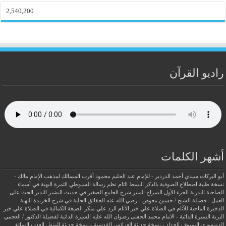
2,540,200
راديو القرآن
أشهر الكلمات
أبو البركات سيدي أحمد الدردير - للإمام عبد الحليم محمود
أقرب المسالك لمذهب الإمام مالك -
نسخة طيبة
اصطلاح الصوفية بالذكر
البسط التام نظم رسالة السيوطي
الثمرة البهية في أسماء
الصاحبة البدرية
الجزء الأول السراج المنير شرح الجامع الصغير في حديث البشير النذير
الحث على
العمل - فضيلة الشيخ / حسين معوض - رضي الله عنه
الحقائق الجلية في شرح الخريدة البهية
الذخيرة الماحية للآثام في الصلاة علي خير الأنام
الرد علي منكر الصيغة الكمالية في الصلاة علي خير
البرية
السيرة الذاتية - الامام محمد الحفنى رضوان الله عليه
السيرة الذاتية لفضيلة الدكتور / العجمي
الدمنهوري
السيوف الحداد - نسخة حديثة
العرائس القدسية - نسخة حديثة
المنهل العذب السائغ