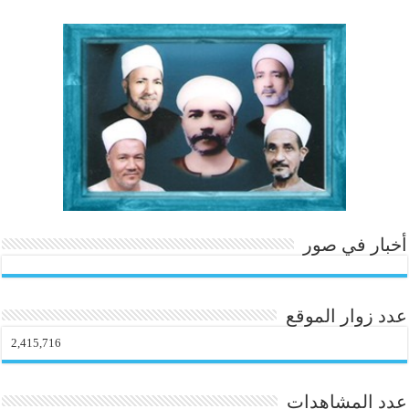
ok
In
es
r
ok
.c
t
o
m
أخبار في صور
عدد زوار الموقع
2,415,716
عدد المشاهدات