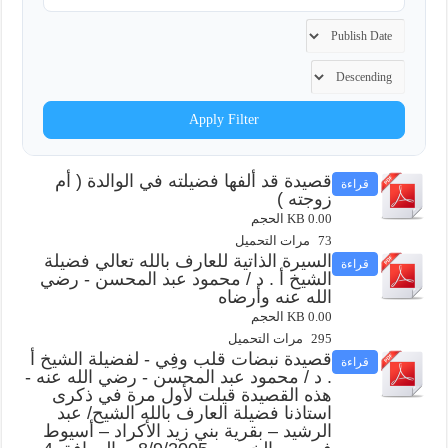
Apply Filter
قصيدة قد ألفها فضيلته في الوالدة ( أم
قراءة
زوجته )
0.00 KB الحجم
73 مرات التحميل
السيرة الذاتية للعارف بالله تعالي فضيلة
قراءة
الشيخ أ . د / محمود عبد المحسن - رضي
الله عنه وأرضاه
0.00 KB الحجم
295 مرات التحميل
قصيدة نبضات قلب وفِي - لفضيلة الشيخ أ
قراءة
. د / محمود عبد المحسن - رضي الله عنه -
هذه القصيدة قيلت لأول مرة في ذكرى
استاذنا فضيلة العارف بالله الشيح/ عبد
الرشيد – بقرية بني زيد الأكراد – أسيوط