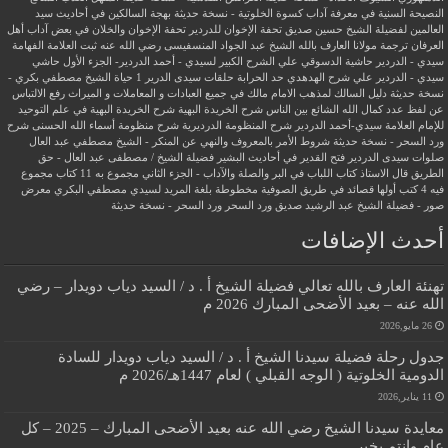
النصيحة السنية في معرفة آداب كسوة الخلوتية - نسخة حديثة
بهجة السالكين في أحاديث سيد
العالمين لفضيلة الشيخ حسين صديق
تحفة الإخوان للدردير
تحفة الإخوان والخلان في بعض آداب أهل
العرفان
ترجمة مولانا العارف بالله الشيخ عبد الجواد المنسفيسى رضي الله عنه
ثبت العلامة الفهامة
سيدي - الدردير
حاشية الدسوقي علي الشرح الكبير لسيدي - أحمد الدردير- الجزء الأول
حاشي
سيدي - الدردير علي شرح الهدهدي
حد الحرابة
حلقات سيدى الدرير 1
حياة الشيخ مصطفي بكري -
نسخة حديثة
دليل السالك لمذهب الامام مالك في جميع العبادات و المعاملات و الميراث
رفع الالتباس
عن لفظ عدد كمال الله الشائع بين الناس
شرح الخريدة البهية
شرح الخريدة البهية في علم التوحيد
للإمام العلامة سيدي-أحمد الدردير
شرح المنظومة الدرديرية
شرح منظومة أسماء الله الحسنى
شرح
ورد السحر - نسخة حديثة
شروط الأمر بالمعروف والنهي عن المنكر - الشيخ مصطفي عبد العال
صلوات سيدى الدردير
فتح القدير في أحاديث البشير
فضيلة الشيخ / مصطفى عبد العال - حق
الطريق
قال الاستاذ
كتاب اللباب في البر والصلة والآداب - الجزء الثاني
مجموع به 11 كتاب
مجموع
فيه 4 كتب أولها قصائد في طريق الصوفية
مخطوطة بلغة المريد لسيدي مصطفي البكري
معرض
صور - فضيلة الشيخ عبد الرشيد صديق
ورد السحر
ورد السحر - نسخة حديثة
أحدث الإضافات
تهنئة العارف بالله تعالي فضيلة الشيخ أ . د / السيد دياب دويدار – رضي
الله عنه – بعيد الأضحى المبارك 2026 م
26 مايو,2026
جدول رحلة فضيلة سيدنا الشيخ أ . د / السيد دياب دويدار للسادة
الدومية الخلوتية ( الوجه القبلي ) لعام 1447هـ/2026 م
11 يناير,2026
معايدة سيدنا الشيخ رضي الله عنه بعيد الأضحى المبارك – 2025 – كل
عام وانتم بخير