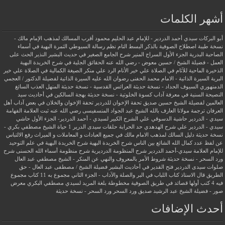
أشهر الكلمات
أبو البركات سيدي أحمد الدردير - للإمام عبد الحليم محمود
أقرب المسالك لمذهب الإمام مالك -
نسخة طيبة
اصطلاح الصوفية بالذكر
البسط التام نظم رسالة السيوطي
الثمرة البهية في أسماء
الصاحبة البدرية
الجزء الأول السراج المنير شرح الجامع الصغير في حديث البشير النذير
الحث على
العمل - فضيلة الشيخ / حسين معوض - رضي الله عنه
الحقائق الجلية في شرح الخريدة البهية
الذخيرة الماحية للآثام في الصلاة علي خير الأنام
الرد علي منكر الصيغة الكمالية في الصلاة علي خير
البرية
السيرة الذاتية - الامام محمد الحفنى رضوان الله عليه
السيرة الذاتية لفضيلة الدكتور / العجمي
الدمنهوري
السيوف الحداد - نسخة حديثة
العرائس القدسية - نسخة حديثة
المنهل العذب السائغ
النصيحة السنية في معرفة آداب كسوة الخلوتية - نسخة حديثة
بهجة السالكين في أحاديث سيد
العالمين لفضيلة الشيخ حسين صديق
تحفة الإخوان للدردير
تحفة الإخوان والخلان في بعض آداب أهل
العرفان
ترجمة مولانا العارف بالله الشيخ عبد الجواد المنسفيسى رضي الله عنه
ثبت العلامة الفهامة
سيدي - الدردير
حاشية الدسوقي علي الشرح الكبير لسيدي - أحمد الدردير- الجزء الأول
حاشي
سيدي - الدردير علي شرح الهدهدي
حد الحرابة
حلقات سيدى الدرير 1
حياة الشيخ مصطفي بكري -
نسخة حديثة
دليل السالك لمذهب الامام مالك في جميع العبادات و المعاملات و الميراث
رفع الالتباس
عن لفظ عدد كمال الله الشائع بين الناس
شرح الخريدة البهية
شرح الخريدة البهية في علم التوحيد
للإمام العلامة سيدي-أحمد الدردير
شرح المنظومة الدرديرية
شرح منظومة أسماء الله الحسنى
شرح
ورد السحر - نسخة حديثة
شروط الأمر بالمعروف والنهي عن المنكر - الشيخ مصطفي عبد العال
صلوات سيدى الدردير
فتح القدير في أحاديث البشير
فضيلة الشيخ / مصطفى عبد العال - حق
الطريق
قال الاستاذ
كتاب اللباب في البر والصلة والآداب - الجزء الثاني
مجموع به 11 كتاب
مجموع
فيه 4 كتب أولها قصائد في طريق الصوفية
مخطوطة بلغة المريد لسيدي مصطفي البكري
معرض
صور - فضيلة الشيخ عبد الرشيد صديق
ورد السحر
ورد السحر - نسخة حديثة
أحدث الإضافات