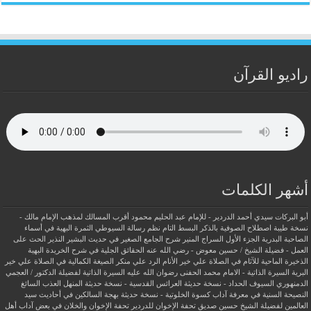
راديو القرآن
أشهر الكلمات
أبو البركات سيدي أحمد الدردير - للإمام عبد الحليم محمود
أقرب المسالك لمذهب الإمام مالك -
نسخة طيبة
اصطلاح الصوفية بالذكر
البسط التام نظم رسالة السيوطي
الثمرة البهية في أسماء
الصاحبة البدرية
الجزء الأول السراج المنير شرح الجامع الصغير في حديث البشير النذير
الحث على
العمل - فضيلة الشيخ / حسين معوض - رضي الله عنه
الحقائق الجلية في شرح الخريدة البهية
الذخيرة الماحية للآثام في الصلاة علي خير الأنام
الرد علي منكر الصيغة الكمالية في الصلاة علي خير
البرية
السيرة الذاتية - الامام محمد الحفنى رضوان الله عليه
السيرة الذاتية لفضيلة الدكتور / العجمي
الدمنهوري
السيوف الحداد - نسخة حديثة
العرائس القدسية - نسخة حديثة
المنهل العذب السائغ
النصيحة السنية في معرفة آداب كسوة الخلوتية - نسخة حديثة
بهجة السالكين في أحاديث سيد
العالمين لفضيلة الشيخ حسين صديق
تحفة الإخوان للدردير
تحفة الإخوان والخلان في بعض آداب أهل