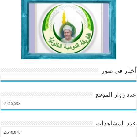
.c
t
o
m
أخبار في صور
عدد زوار الموقع
2,415,598
عدد المشاهدات
2,540,078