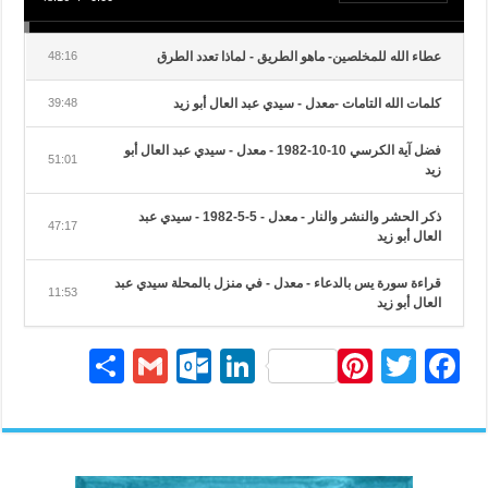
عطاء الله للمخلصين- ماهو الطريق - لماذا تعدد الطرق
48:16
كلمات الله التامات -معدل - سيدي عبد العال أبو زيد
39:48
فضل آية الكرسي 10-10-1982 - معدل - سيدي عبد العال أبو
51:01
زيد
ذكر الحشر والنشر والنار - معدل - 5-5-1982 - سيدي عبد
47:17
العال أبو زيد
قراءة سورة يس بالدعاء - معدل - في منزل بالمحلة سيدي عبد
11:53
العال أبو زيد
S
G
O
Li
Pi
T
Fa
ha
m
ut
nk
nt
wi
ce
re
ail
lo
ed
er
tte
bo
ok
In
es
r
ok