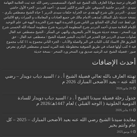
العرفان
ترجمة مولانا العارف بالله الشيخ عبد الجواد المنسفيسى رضي الله عنه
ثبت العلامة الفهامة
سيدي - الدردير
حاشية الدسوقي علي الشرح الكبير لسيدي - أحمد الدردير- الجزء الأول
حاشي
سيدي - الدردير علي شرح الهدهدي
حد الحرابة
حلقات سيدى الدرير 1
حياة الشيخ مصطفي بكري -
نسخة حديثة
دليل السالك لمذهب الامام مالك في جميع العبادات و المعاملات و الميراث
رفع الالتباس
عن لفظ عدد كمال الله الشائع بين الناس
شرح الخريدة البهية
شرح الخريدة البهية في علم التوحيد
للإمام العلامة سيدي-أحمد الدردير
شرح المنظومة الدرديرية
شرح منظومة أسماء الله الحسنى
شرح
ورد السحر - نسخة حديثة
شروط الأمر بالمعروف والنهي عن المنكر - الشيخ مصطفي عبد العال
صلوات سيدى الدردير
فتح القدير في أحاديث البشير
فضيلة الشيخ / مصطفى عبد العال - حق
الطريق
قال الاستاذ
كتاب اللباب في البر والصلة والآداب - الجزء الثاني
مجموع به 11 كتاب
مجموع
فيه 4 كتب أولها قصائد في طريق الصوفية
مخطوطة بلغة المريد لسيدي مصطفي البكري
معرض
صور - فضيلة الشيخ عبد الرشيد صديق
ورد السحر
ورد السحر - نسخة حديثة
أحدث الإضافات
تهنئة العارف بالله تعالي فضيلة الشيخ أ . د / السيد دياب دويدار – رضي
الله عنه – بعيد الأضحى المبارك 2026 م
26 مايو,2026
جدول رحلة فضيلة سيدنا الشيخ أ . د / السيد دياب دويدار للسادة
الدومية الخلوتية ( الوجه القبلي ) لعام 1447هـ/2026 م
11 يناير,2026
معايدة سيدنا الشيخ رضي الله عنه بعيد الأضحى المبارك – 2025 – كل
عام وانتم بخير
6 يونيو,2025