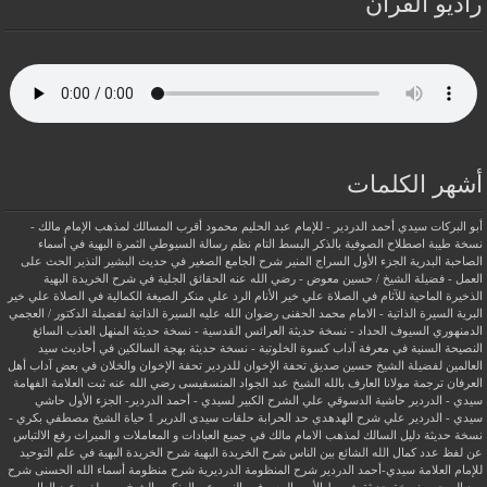
راديو القرآن
أشهر الكلمات
أبو البركات سيدي أحمد الدردير - للإمام عبد الحليم محمود
أقرب المسالك لمذهب الإمام مالك -
نسخة طيبة
اصطلاح الصوفية بالذكر
البسط التام نظم رسالة السيوطي
الثمرة البهية في أسماء
الصاحبة البدرية
الجزء الأول السراج المنير شرح الجامع الصغير في حديث البشير النذير
الحث على
العمل - فضيلة الشيخ / حسين معوض - رضي الله عنه
الحقائق الجلية في شرح الخريدة البهية
الذخيرة الماحية للآثام في الصلاة علي خير الأنام
الرد علي منكر الصيغة الكمالية في الصلاة علي خير
البرية
السيرة الذاتية - الامام محمد الحفنى رضوان الله عليه
السيرة الذاتية لفضيلة الدكتور / العجمي
الدمنهوري
السيوف الحداد - نسخة حديثة
العرائس القدسية - نسخة حديثة
المنهل العذب السائغ
النصيحة السنية في معرفة آداب كسوة الخلوتية - نسخة حديثة
بهجة السالكين في أحاديث سيد
العالمين لفضيلة الشيخ حسين صديق
تحفة الإخوان للدردير
تحفة الإخوان والخلان في بعض آداب أهل
العرفان
ترجمة مولانا العارف بالله الشيخ عبد الجواد المنسفيسى رضي الله عنه
ثبت العلامة الفهامة
سيدي - الدردير
حاشية الدسوقي علي الشرح الكبير لسيدي - أحمد الدردير- الجزء الأول
حاشي
سيدي - الدردير علي شرح الهدهدي
حد الحرابة
حلقات سيدى الدرير 1
حياة الشيخ مصطفي بكري -
نسخة حديثة
دليل السالك لمذهب الامام مالك في جميع العبادات و المعاملات و الميراث
رفع الالتباس
عن لفظ عدد كمال الله الشائع بين الناس
شرح الخريدة البهية
شرح الخريدة البهية في علم التوحيد
للإمام العلامة سيدي-أحمد الدردير
شرح المنظومة الدرديرية
شرح منظومة أسماء الله الحسنى
شرح