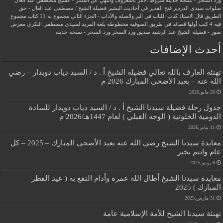
ورد السحر - نسخة حديثة
شروط الأمر بالمعروف والنهي عن المنكر - الشيخ مصطفي عبد العال
صلوات سيدى الدردير
فتح القدير في أحاديث البشير
فضيلة الشيخ / مصطفى عبد العال - حق
الطريق
قال الاستاذ
كتاب اللباب في البر والصلة والآداب - الجزء الثاني
مجموع به 11 كتاب
مجموع
فيه 4 كتب أولها قصائد في طريق الصوفية
مخطوطة بلغة المريد لسيدي مصطفي البكري
معرض
صور - فضيلة الشيخ عبد الرشيد صديق
ورد السحر
ورد السحر - نسخة حديثة
أحدث الإضافات
تهنئة العارف بالله تعالي فضيلة الشيخ أ . د / السيد دياب دويدار – رضي
الله عنه – بعيد الأضحى المبارك 2026 م
26 مايو,2026
جدول رحلة فضيلة سيدنا الشيخ أ . د / السيد دياب دويدار للسادة
الدومية الخلوتية ( الوجه القبلي ) لعام 1447هـ/2026 م
11 يناير,2026
معايدة سيدنا الشيخ رضي الله عنه بعيد الأضحى المبارك – 2025 – كل
عام وانتم بخير
6 يونيو,2025
معايدة سيدنا الشيخ أطال الله عمره وأدام النفع به ( عيد الفطر
المبارك ) 2025
31 مارس,2025
تهنئة سيدنا الشيخ للأمة الإسلامية عامة