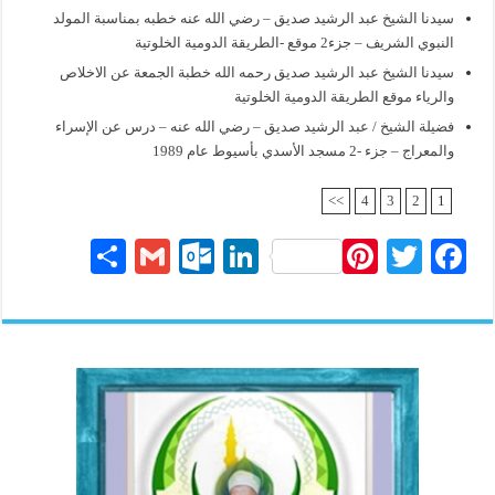
سيدنا الشيخ عبد الرشيد صديق – رضي الله عنه خطبه بمناسبة المولد
النبوي الشريف – جزء2 موقع -الطريقة الدومية الخلوتية
سيدنا الشيخ عبد الرشيد صديق رحمه الله خطبة الجمعة عن الاخلاص
والرياء موقع الطريقة الدومية الخلوتية
فضيلة الشيخ / عبد الرشيد صديق – رضي الله عنه – درس عن الإسراء
والمعراج – جزء -2 مسجد الأسدي بأسيوط عام 1989
>>
4
3
2
1
S
G
O
Li
Pi
T
Fa
ha
m
ut
nk
nt
wi
ce
re
ail
lo
ed
er
tte
bo
ok
In
es
r
ok
.c
t
o
m