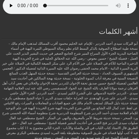
أشهر الكلمات
أبو البركات سيدي أحمد الدردير - للإمام عبد الحليم محمود
أقرب المسالك لمذهب الإمام مالك -
نسخة طيبة
اصطلاح الصوفية بالذكر
البسط التام نظم رسالة السيوطي
الثمرة البهية في أسماء
الصاحبة البدرية
الجزء الأول السراج المنير شرح الجامع الصغير في حديث البشير النذير
الحث على
العمل - فضيلة الشيخ / حسين معوض - رضي الله عنه
الحقائق الجلية في شرح الخريدة البهية
الذخيرة الماحية للآثام في الصلاة علي خير الأنام
الرد علي منكر الصيغة الكمالية في الصلاة علي خير
البرية
السيرة الذاتية - الامام محمد الحفنى رضوان الله عليه
السيرة الذاتية لفضيلة الدكتور / العجمي
الدمنهوري
السيوف الحداد - نسخة حديثة
العرائس القدسية - نسخة حديثة
المنهل العذب السائغ
النصيحة السنية في معرفة آداب كسوة الخلوتية - نسخة حديثة
بهجة السالكين في أحاديث سيد
العالمين لفضيلة الشيخ حسين صديق
تحفة الإخوان للدردير
تحفة الإخوان والخلان في بعض آداب أهل
العرفان
ترجمة مولانا العارف بالله الشيخ عبد الجواد المنسفيسى رضي الله عنه
ثبت العلامة الفهامة
سيدي - الدردير
حاشية الدسوقي علي الشرح الكبير لسيدي - أحمد الدردير- الجزء الأول
حاشي
سيدي - الدردير علي شرح الهدهدي
حد الحرابة
حلقات سيدى الدرير 1
حياة الشيخ مصطفي بكري -
نسخة حديثة
دليل السالك لمذهب الامام مالك في جميع العبادات و المعاملات و الميراث
رفع الالتباس
عن لفظ عدد كمال الله الشائع بين الناس
شرح الخريدة البهية
شرح الخريدة البهية في علم التوحيد
للإمام العلامة سيدي-أحمد الدردير
شرح المنظومة الدرديرية
شرح منظومة أسماء الله الحسنى
شرح
ورد السحر - نسخة حديثة
شروط الأمر بالمعروف والنهي عن المنكر - الشيخ مصطفي عبد العال
صلوات سيدى الدردير
فتح القدير في أحاديث البشير
فضيلة الشيخ / مصطفى عبد العال - حق
الطريق
قال الاستاذ
كتاب اللباب في البر والصلة والآداب - الجزء الثاني
مجموع به 11 كتاب
مجموع
فيه 4 كتب أولها قصائد في طريق الصوفية
مخطوطة بلغة المريد لسيدي مصطفي البكري
معرض
صور - فضيلة الشيخ عبد الرشيد صديق
ورد السحر
ورد السحر - نسخة حديثة