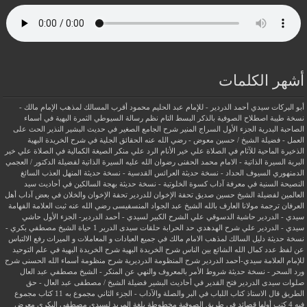
أشهر الكلمات
أبو البركات سيدي أحمد الدردير - للإمام عبد الحليم محمود
أقرب المسالك لمذهب الإمام مالك -
نسخة طيبة
اصطلاح الصوفية بالذكر
البسط التام نظم رسالة السيوطي
الثمرة البهية في أسماء
الصاحبة البدرية
الجزء الأول السراج المنير شرح الجامع الصغير في حديث البشير النذير
الحث على
العمل - فضيلة الشيخ / حسين معوض - رضي الله عنه
الحقائق الجلية في شرح الخريدة البهية
الذخيرة الماحية للآثام في الصلاة علي خير الأنام
الرد علي منكر الصيغة الكمالية في الصلاة علي خير
البرية
السيرة الذاتية - الامام محمد الحفنى رضوان الله عليه
السيرة الذاتية لفضيلة الدكتور / العجمي
الدمنهوري
السيوف الحداد - نسخة حديثة
العرائس القدسية - نسخة حديثة
المنهل العذب السائغ
النصيحة السنية في معرفة آداب كسوة الخلوتية - نسخة حديثة
بهجة السالكين في أحاديث سيد
العالمين لفضيلة الشيخ حسين صديق
تحفة الإخوان للدردير
تحفة الإخوان والخلان في بعض آداب أهل
العرفان
ترجمة مولانا العارف بالله الشيخ عبد الجواد المنسفيسى رضي الله عنه
ثبت العلامة الفهامة
سيدي - الدردير
حاشية الدسوقي علي الشرح الكبير لسيدي - أحمد الدردير- الجزء الأول
حاشي
سيدي - الدردير علي شرح الهدهدي
حد الحرابة
حلقات سيدى الدرير 1
حياة الشيخ مصطفي بكري -
نسخة حديثة
دليل السالك لمذهب الامام مالك في جميع العبادات و المعاملات و الميراث
رفع الالتباس
عن لفظ عدد كمال الله الشائع بين الناس
شرح الخريدة البهية
شرح الخريدة البهية في علم التوحيد
للإمام العلامة سيدي-أحمد الدردير
شرح المنظومة الدرديرية
شرح منظومة أسماء الله الحسنى
شرح
ورد السحر - نسخة حديثة
شروط الأمر بالمعروف والنهي عن المنكر - الشيخ مصطفي عبد العال
صلوات سيدى الدردير
فتح القدير في أحاديث البشير
فضيلة الشيخ / مصطفى عبد العال - حق
الطريق
قال الاستاذ
كتاب اللباب في البر والصلة والآداب - الجزء الثاني
مجموع به 11 كتاب
مجموع
فيه 4 كتب أولها قصائد في طريق الصوفية
مخطوطة بلغة المريد لسيدي مصطفي البكري
معرض