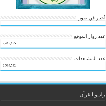
أخبار في صور
عدد زوار الموقع
2,415,155
عدد المشاهدات
2,539,532
راديو القرآن