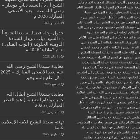
يم محمود
أقرب المسالك لمذهب الإمام مالك
الشيخ أ . د / السيد دياب دويدار –
سخة طيبة
اصطلاح الصوفية بالذكر
البسط التام
رضي الله عنه – بعيد الأضحى
 رسالة السيوطي
الثمرة البهية في أسماء
المبارك 2026 م
حبة البدرية
الجزء الأول السراج المنير شرح
مع الصغير في حديث البشير النذير
الحث على
26 مايو,2026
ل - فضيلة الشيخ / حسين معوض - رضي الله
جدول رحلة فضيلة سيدنا الشيخ أ .
الحقائق الجلية في شرح الخريدة البهية
يرة الماحية للآثام في الصلاة علي خير الأنام
د / السيد دياب دويدار للسادة
 علي منكر الصيغة الكمالية في الصلاة علي
الدومية الخلوتية ( الوجه القبلي )
البرية
السيرة الذاتية - الامام محمد الحفنى
لعام 1447هـ/2026 م
ن الله عليه
السيرة الذاتية لفضيلة الدكتور /
11 يناير,2026
جمي الدمنهوري
السيوف الحداد - نسخة حديثة
ائس القدسية - نسخة حديثة
المنهل العذب
معايدة سيدنا الشيخ رضي الله
ئغ
النصيحة السنية في معرفة آداب كسوة
عنه بعيد الأضحى المبارك – 2025
وتية - نسخة حديثة
بهجة السالكين في أحاديث
– كل عام وانتم بخير
 العالمين لفضيلة الشيخ حسين صديق
تحفة
وان للدردير
تحفة الإخوان والخلان في بعض
6 يونيو,2025
 أهل العرفان
ترجمة مولانا العارف بالله الشيخ
الجواد المنسفيسى رضي الله عنه
ثبت العلامة
معايدة سيدنا الشيخ أطال الله
امة سيدي - الدردير
حاشية الدسوقي علي
عمره وأدام النفع به ( عيد الفطر
ح الكبير لسيدي - أحمد الدردير- الجزء الأول
المبارك ) 2025
ي سيدي - الدردير علي شرح الهدهدي
حد
31 مارس,2025
ابة
حلقات سيدى الدرير 1
حياة الشيخ
في بكري - نسخة حديثة
دليل السالك
تهنئة سيدنا الشيخ للأمة الإسلامية
ب الامام مالك في جميع العبادات و المعاملات
عامة
ميراث
رفع الالتباس عن لفظ عدد كمال الله
ئع بين الناس
شرح الخريدة البهية
شرح
1 مارس,2025
يدة البهية في علم التوحيد للإمام العلامة