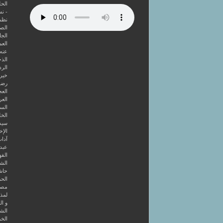
الحل
- ن
نظم
الصا
الجا
العم
عنه
الذخ
الرد
خير 
رضوا
الع
العر
السا
الخل
سيد
الإخ
آداب
عبد 
الفه
الشر
حاش
الحر
مصط
لمذه
و ال
الشا
الخر