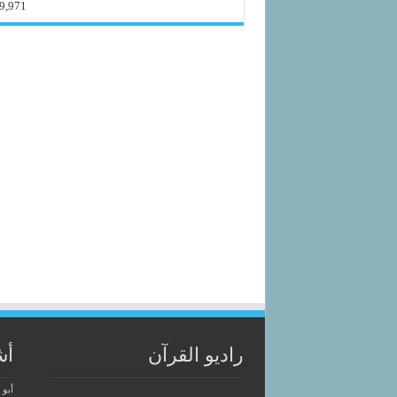
9,971
راديو القرآن
أش
أبو 