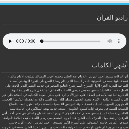
راديو القرآن
أشهر الكلمات
أبو البركات سيدي أحمد الدردير - للإمام عبد الحليم محمود
أقرب المسالك لمذهب الإمام مالك -
نسخة طيبة
اصطلاح الصوفية بالذكر
البسط التام نظم رسالة السيوطي
الثمرة البهية في أسماء
الصاحبة البدرية
الجزء الأول السراج المنير شرح الجامع الصغير في حديث البشير النذير
الحث على
العمل - فضيلة الشيخ / حسين معوض - رضي الله عنه
الحقائق الجلية في شرح الخريدة البهية
الذخيرة الماحية للآثام في الصلاة علي خير الأنام
الرد علي منكر الصيغة الكمالية في الصلاة علي خير
البرية
السيرة الذاتية - الامام محمد الحفنى رضوان الله عليه
السيرة الذاتية لفضيلة الدكتور / العجمي
الدمنهوري
السيوف الحداد - نسخة حديثة
العرائس القدسية - نسخة حديثة
المنهل العذب السائغ
النصيحة السنية في معرفة آداب كسوة الخلوتية - نسخة حديثة
بهجة السالكين في أحاديث سيد
العالمين لفضيلة الشيخ حسين صديق
تحفة الإخوان للدردير
تحفة الإخوان والخلان في بعض آداب أهل
العرفان
ترجمة مولانا العارف بالله الشيخ عبد الجواد المنسفيسى رضي الله عنه
ثبت العلامة الفهامة
سيدي - الدردير
حاشية الدسوقي علي الشرح الكبير لسيدي - أحمد الدردير- الجزء الأول
حاشي
سيدي - الدردير علي شرح الهدهدي
حد الحرابة
حلقات سيدى الدرير 1
حياة الشيخ مصطفي بكري -