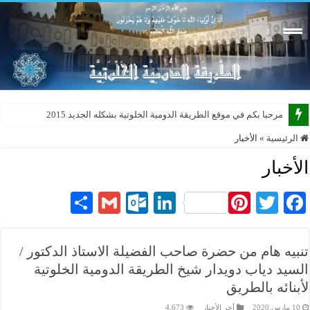
ن
الرئيسية
»
الأخبار
الأخبار
S
G
O
Li
Pi
T
Fa
ha
m
ut
nk
nt
wi
ce
re
ail
lo
ed
er
tte
bo
تنبيه هام من حضرة صاحب الفضيلة الاستاذ الدكتور /
ok
In
es
r
ok
السيد دياب دويدار شيخ الطريقة الدومية الخلوتية
.c
t
لأبنائه بالطريق
10 مارس,2020
أخر الأخبار
4,673