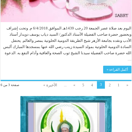
اليوم بعد صلاة عصر الجمعة 20 رجب 1439هـ الموافق 6/4/2018 م. وتحت إشراف
وبحضور حضرة صاحب الفضيلة الأستاذ الدكتور/ السيد دياب يوسف دويدار أستاذ
الأدب ونقده بجامعة الأزهر شيخ الطريقة الدومية الخلوتية بمصر والعالم. يحتفل
السادة الدومية الخلوتية بمولد السيدة زينب رضي الله عنها بمسجدها المبارك ألبس
الله حضرة صاحب الفضيلة سيدنا الشيخ ثوب الصحة والعافية وأدام النفع به. الدعوة
…
أكمل القراءة »
3
«
1
2
4
5
»
...
الأخيرة »
صفحة 3 من 6