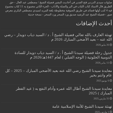
صلوات سيدى الدردير
فتح القدير في أحاديث البشير
فضيلة الشيخ / مصطفى عبد العال - حق
الطريق
قال الاستاذ
كتاب اللباب في البر والصلة والآداب - الجزء الثاني
مجموع به 11 كتاب
مجموع
فيه 4 كتب أولها قصائد في طريق الصوفية
مخطوطة بلغة المريد لسيدي مصطفي البكري
معرض
صور - فضيلة الشيخ عبد الرشيد صديق
ورد السحر
ورد السحر - نسخة حديثة
أحدث الإضافات
تهنئة العارف بالله تعالي فضيلة الشيخ أ . د / السيد دياب دويدار – رضي
الله عنه – بعيد الأضحى المبارك 2026 م
26 مايو,2026
جدول رحلة فضيلة سيدنا الشيخ أ . د / السيد دياب دويدار للسادة
الدومية الخلوتية ( الوجه القبلي ) لعام 1447هـ/2026 م
11 يناير,2026
معايدة سيدنا الشيخ رضي الله عنه بعيد الأضحى المبارك – 2025 – كل
عام وانتم بخير
6 يونيو,2025
معايدة سيدنا الشيخ أطال الله عمره وأدام النفع به ( عيد الفطر
المبارك ) 2025
31 مارس,2025
تهنئة سيدنا الشيخ للأمة الإسلامية عامة
1 مارس,2025