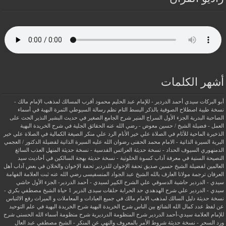
أشهر الكلمات
أبو البركات سيدي أحمد الدردير - للإمام عبد الحليم محمود
أقرب المسالك لمذهب الإمام مالك -
نسخة طيبة
اصطلاح الصوفية بالذكر
البسط التام نظم رسالة السيوطي
الثمرة البهية في أسماء
الصاحبة البدرية
الجزء الأول السراج المنير شرح الجامع الصغير في حديث البشير النذير
الحث على
العمل - فضيلة الشيخ / حسين معوض - رضي الله عنه
الحقائق الجلية في شرح الخريدة البهية
الذخيرة الماحية للآثام في الصلاة علي خير الأنام
الرد علي منكر الصيغة الكمالية في الصلاة علي خير
البرية
السيرة الذاتية - الامام محمد الحفنى رضوان الله عليه
السيرة الذاتية لفضيلة الدكتور / العجمي
الدمنهوري
السيوف الحداد - نسخة حديثة
العرائس القدسية - نسخة حديثة
المنهل العذب السائغ
النصيحة السنية في معرفة آداب كسوة الخلوتية - نسخة حديثة
بهجة السالكين في أحاديث سيد
العالمين لفضيلة الشيخ حسين صديق
تحفة الإخوان للدردير
تحفة الإخوان والخلان في بعض آداب أهل
العرفان
ترجمة مولانا العارف بالله الشيخ عبد الجواد المنسفيسى رضي الله عنه
ثبت العلامة الفهامة
سيدي - الدردير
حاشية الدسوقي علي الشرح الكبير لسيدي - أحمد الدردير- الجزء الأول
حاشي
سيدي - الدردير علي شرح الهدهدي
حد الحرابة
حلقات سيدى الدرير 1
حياة الشيخ مصطفي بكري -
نسخة حديثة
دليل السالك لمذهب الامام مالك في جميع العبادات و المعاملات و الميراث
رفع الالتباس
عن لفظ عدد كمال الله الشائع بين الناس
شرح الخريدة البهية
شرح الخريدة البهية في علم التوحيد
للإمام العلامة سيدي-أحمد الدردير
شرح المنظومة الدرديرية
شرح منظومة أسماء الله الحسنى
شرح
ورد السحر - نسخة حديثة
شروط الأمر بالمعروف والنهي عن المنكر - الشيخ مصطفي عبد العال