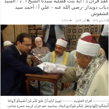
عقد قران د / آية بنت فضلية سيدنا الشيخ أ . د / السيد
دياب دويدار -رضي الله عنه – علي أ / أحمد سيد
قشقوش
6 مايو,2018
أخر الأخبار
4,654
————— أفراح الخلوتية ———– (وَمِنْ آيَاتِهِ أَنْ خَلَقَ لَكُم مِّنْ أَنفُسِكُمْ أَزْوَاجًا
لِّتَسْكُنُوا إِلَيْهَا وَجَعَلَ بَيْنَكُم مَّوَدَّةً وَرَحْمَةً). بمناسبة عقد قران كريمة حضرة صاحب