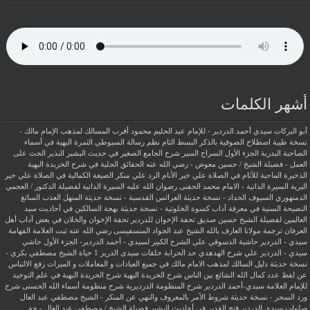
أشهر الكلمات
أبو البركات سيدي أحمد الدردير - للإمام عبد الحليم محمود
أقرب المسالك لمذهب الإمام مالك -
نسخة طيبة
اصطلاح الصوفية بالذكر
البسط التام نظم رسالة السيوطي
الثمرة البهية في أسماء
الصاحبة البدرية
الجزء الأول السراج المنير شرح الجامع الصغير في حديث البشير النذير
الحث على
العمل - فضيلة الشيخ / حسين معوض - رضي الله عنه
الحقائق الجلية في شرح الخريدة البهية
الذخيرة الماحية للآثام في الصلاة علي خير الأنام
الرد علي منكر الصيغة الكمالية في الصلاة علي خير
البرية
السيرة الذاتية - الامام محمد الحفنى رضوان الله عليه
السيرة الذاتية لفضيلة الدكتور / العجمي
الدمنهوري
السيوف الحداد - نسخة حديثة
العرائس القدسية - نسخة حديثة
المنهل العذب السائغ
النصيحة السنية في معرفة آداب كسوة الخلوتية - نسخة حديثة
بهجة السالكين في أحاديث سيد
العالمين لفضيلة الشيخ حسين صديق
تحفة الإخوان للدردير
تحفة الإخوان والخلان في بعض آداب أهل
العرفان
ترجمة مولانا العارف بالله الشيخ عبد الجواد المنسفيسى رضي الله عنه
ثبت العلامة الفهامة
سيدي - الدردير
حاشية الدسوقي علي الشرح الكبير لسيدي - أحمد الدردير- الجزء الأول
حاشي
سيدي - الدردير علي شرح الهدهدي
حد الحرابة
حلقات سيدى الدرير 1
حياة الشيخ مصطفي بكري -
نسخة حديثة
دليل السالك لمذهب الامام مالك في جميع العبادات و المعاملات و الميراث
رفع الالتباس
عن لفظ عدد كمال الله الشائع بين الناس
شرح الخريدة البهية
شرح الخريدة البهية في علم التوحيد
للإمام العلامة سيدي-أحمد الدردير
شرح المنظومة الدرديرية
شرح منظومة أسماء الله الحسنى
شرح
ورد السحر - نسخة حديثة
شروط الأمر بالمعروف والنهي عن المنكر - الشيخ مصطفي عبد العال
صلوات سيدى الدردير
فتح القدير في أحاديث البشير
فضيلة الشيخ / مصطفى عبد العال - حق