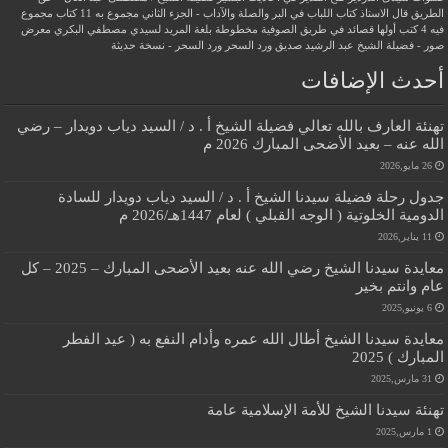
الطريق
قال الاستاذ
كتاب اللباب في البر والصلة والآداب - الجزء الثاني
مجموع به 11 كتاب
مجموع
فيه 4 كتب أولها قصائد في طريق الصوفية
مخطوطة بلغة المريد لسيدي مصطفي البكري
معرض
صور - فضيلة الشيخ عبد الرشيد صديق
ورد السحر
ورد السحر - نسخة حديثة
أحدث الإضافات
تهنئة العارف بالله تعالي فضيلة الشيخ أ . د / السيد دياب دويدار – رضي
الله عنه – بعيد الأضحى المبارك 2026 م
26 مايو,2026
جدول رحلة فضيلة سيدنا الشيخ أ . د / السيد دياب دويدار للسادة
الدومية الخلوتية ( الوجه القبلي ) لعام 1447هـ/2026 م
11 يناير,2026
معايدة سيدنا الشيخ رضي الله عنه بعيد الأضحى المبارك – 2025 – كل
عام وانتم بخير
6 يونيو,2025
معايدة سيدنا الشيخ أطال الله عمره وأدام النفع به ( عيد الفطر
المبارك ) 2025
31 مارس,2025
تهنئة سيدنا الشيخ للأمة الإسلامية عامة
1 مارس,2025